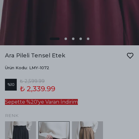
Ara Pileli Tensel Etek
Ürün Kodu
:
LMY-1072
₺ 2,599.99
%
10
₺ 2,339.99
Sepette %20'ye Varan İndirim
RENK