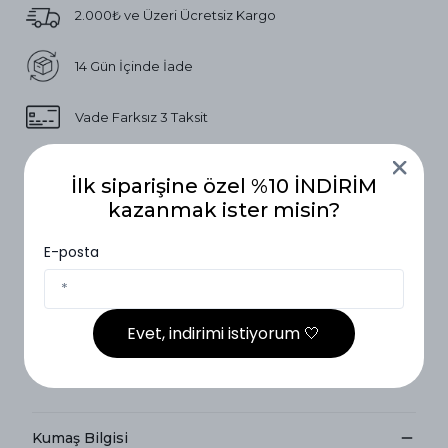
2.000₺ ve Üzeri Ücretsiz Kargo
14 Gün İçinde İade
Vade Farksız 3 Taksit
İlk siparişine özel %10 İNDİRİM
Ürün Açıklaması
kazanmak ister misin?
Etek Ölçü Tablosu
E-posta
Etek Ölçü Tablosu
Bel
Boy
Lastik
1 Beden
35cm
101cm
Evet, indirimi istiyorum 🤍
2 Beden
37cm
101cm
Kumaş Bilgisi