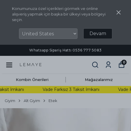
Konumunuza özel içerikleri görmek ve online
alışveriş yapmak için başka bir ülkeyi veya bölgeyi
seçin.
Devam
Whatsapp Sipariş Hattı ‪0536 777 5083‬
0
Kombin Önerileri
Mağazalarımız
sit İmkanı
Vade Farksız 3 Taksit İmkanı
Vade Far
Giyim
Alt Giyim
Etek