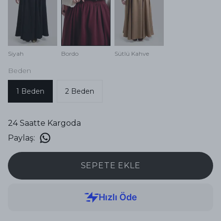
Siyah
Bordo
Sütlü Kahve
Beden
1 Beden
2 Beden
24 Saatte Kargoda
Paylaş
:
SEPETE EKLE