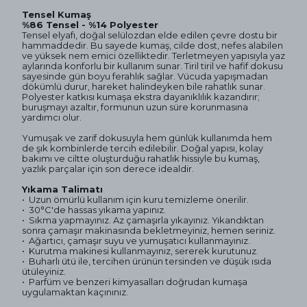
Tensel Kumaş
%86 Tensel - %14 Polyester
Tensel elyafı, doğal selülozdan elde edilen çevre dostu bir
hammaddedir. Bu sayede kumaş, cilde dost, nefes alabilen
ve yüksek nem emici özelliktedir. Terletmeyen yapısıyla yaz
aylarında konforlu bir kullanım sunar. Tiril tiril ve hafif dokusu
sayesinde gün boyu ferahlık sağlar. Vücuda yapışmadan
dökümlü durur, hareket halindeyken bile rahatlık sunar.
Polyester katkısı kumaşa ekstra dayanıklılık kazandırır;
buruşmayı azaltır, formunun uzun süre korunmasına
yardımcı olur.
Yumuşak ve zarif dokusuyla hem günlük kullanımda hem
de şık kombinlerde tercih edilebilir. Doğal yapısı, kolay
bakımı ve ciltte oluşturduğu rahatlık hissiyle bu kumaş,
yazlık parçalar için son derece idealdir.
Yıkama Talimatı
•⁠ ⁠Uzun ömürlü kullanım için kuru temizleme önerilir.
•⁠ ⁠⁠30°C'de hassas yıkama yapınız.
•⁠ ⁠⁠Sıkma yapmayınız. Az çamaşırla yıkayınız. Yıkandıktan
sonra çamaşır makinasında bekletmeyiniz, hemen seriniz.
•⁠ ⁠Ağartıcı, çamaşır suyu ve yumuşatıcı kullanmayınız.
•⁠ ⁠Kurutma makinesi kullanmayınız, sererek kurutunuz.
•⁠ ⁠Buharlı ütü ile, tercihen ürünün tersinden ve düşük ısıda
ütüleyiniz.
•⁠ ⁠Parfüm ve benzeri kimyasalları doğrudan kumaşa
uygulamaktan kaçınınız.