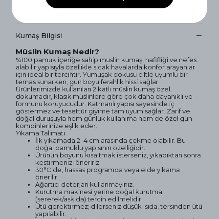
Kol
76cm
78cm
Kumaş Bilgisi
Müslin Kumaş Nedir?
%100 pamuk içeriğe sahip müslin kumaş, hafifliği ve nefes
alabilir yapısıyla özellikle sıcak havalarda konfor arayanlar
için ideal bir tercihtir. Yumuşak dokusu ciltle uyumlu bir
temas sunarken, gün boyu ferahlık hissi sağlar.
Ürünlerimizde kullanılan 2 katlı müslin kumaş özel
dokumadır, klasik müslinlere göre çok daha dayanıklı ve
formunu koruyucudur. Katmanlı yapısı sayesinde iç
göstermez ve tesettür giyime tam uyum sağlar. Zarif ve
doğal duruşuyla hem günlük kullanıma hem de özel gün
kombinlerinize eşlik eder.
Yıkama Talimatı
İlk yıkamada 2–4 cm arasında çekme olabilir. Bu
doğal pamuklu yapısının özelliğidir.
Ürünün boyunu kısaltmak isterseniz, yıkadıktan sonra
kestirmenizi öneririz.
30°C'de, hassas programda veya elde yıkama
önerilir.
Ağartıcı deterjan kullanmayınız.
Kurutma makinesi yerine doğal kurutma
(sererek/askıda) tercih edilmelidir.
Ütü gerektirmez; dilerseniz düşük ısıda, tersinden ütü
yapılabilir.