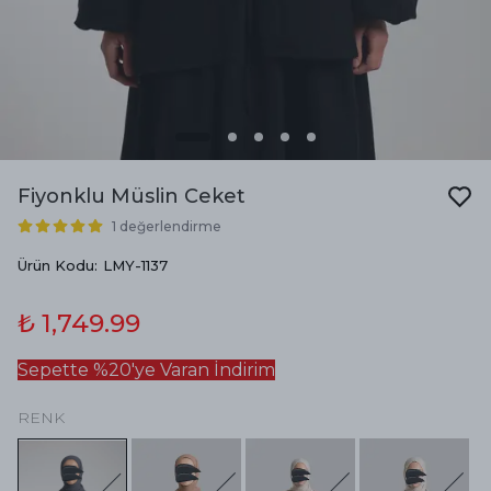
Fiyonklu Müslin Ceket
1 değerlendirme
Ürün Kodu
:
LMY-1137
₺ 1,749.99
Sepette %20'ye Varan İndirim
RENK