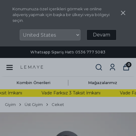
Konumunuza özel içerikleri görmek ve online
alışveriş yapmak için başka bir ülkeyi veya bölgeyi
seçin.
Devam
Whatsapp Sipariş Hattı ‪0536 777 5083‬
0
Kombin Önerileri
Mağazalarımız
it İmkanı
Vade Farksız 3 Taksit İmkanı
Vade Fark
Giyim
Üst Giyim
Ceket