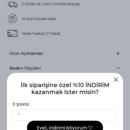
2.000₺ ve Üzeri Ücretsiz Kargo
14 Gün İçinde İade
Vade Farksız 3 Taksit
Ürün Açıklaması
Beden Ölçüleri
Beden
İlk siparişine özel %10 İNDİRİM
1 Beden ( 36-42)
2 Beden (40-46)
Ölçüleri
kazanmak ister misin?
ön:72cm /
ön:73cm /
E-posta
Boy
arka:77cm
arka:78cm
Göğüs
54cm
58cm
Evet, indirimi istiyorum 🤍