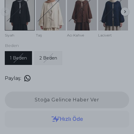
Siyah
Taş
Acı Kahve
Lacivert
Beden
1 Beden
2 Beden
Paylaş
:
Stoğa Gelince Haber Ver