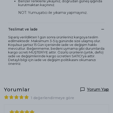
Benzer renklerle yıkayınız, doğrudan güneş ışığında
kurutmaktan kaçınınız.
NOT: Yumuşatıcı ile yıkama yapmayınız.
Teslimat ve İade
Sipariş verildikten 1 gün sonra ürünleriniz kargoya teslim
edilmektedir. Maksimum 3-5 iş gününde size ulaşmış olur.
Koşulsuz şartsız 15 Gün içerisinde iade ve değişim hakkı
mevcuttur. Beğenmeme, bedeni uymama gibi durumlarda
kargo ücreti MÜŞTERİYE aittir. Özürlü ürünlerin (yırtık, defo)
iade ve değişimlerinde kargo ücretleri SATICI'ya aittir.
Detaylı bilgi için iade ve değişim politikasını okumanızı
öneririz.
Yorumlar
Yorum Yap
1 değerlendirmeye göre