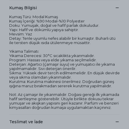
Kumaş Bilgisi
Kumaş Türü: Modal Kumaş
Kumaş İçeriği: %90 Modal-%10 Polyester
Doku: Yumuşak, doğal ve hafif parlak dokuludur.
Yapı: Hafif ve dökümlü yapıya sahiptir.
Mevsim: Yaz
Detay: Tenle uyumlu nefes alabilir bir kumaştır. Buharlı ütü
ile tersten düşük ısıda ütülenmeye müsaittir.
Yıkama Talimatı:
Yıkama Derecesi: 30°C sıcaklıkta yıkanmalıdır.
Program: Hassas veya elde yıkama seçilmelidir.
Deterjan: Ağartıcı (çamaşır suyu) ve yumuşatıcı ile yıkama
yapılmamalıdır. Sıvı deterjan önerilir.
Sıkma: Yüksek devir tercih edilmemelidir. En düşük devirde
veya sıkma olamdan yıkanmalıdır.
Kurutma: Kurutma makinesi önerilmez. Doğrudan güneş
ışığına maruz bırakmadan sererek kurutma yapılmalıdır.
Not: Az çamaşır ile yıkanmalıdır. Doğası gereği ilk yıkamada
hafif sertleşme gösterebilir. Ütüyle birlikte dokusu tekrar
yumuşar ve akışkan yapısını geri kazanır. Parfüm ve benzeri
kimyasalları doğrudan kumaşa uygulamaktan kaçınınız.
Teslimat ve İade