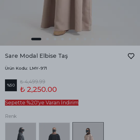
Sare Modal Elbise Taş
Ürün Kodu
:
LMY-971
₺ 4,499.99
%
50
₺ 2,250.00
Sepette %20'ye Varan İndirim
Renk