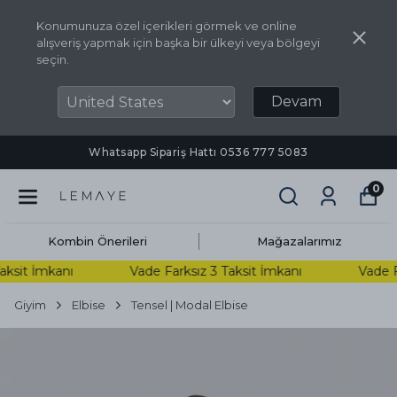
Konumunuza özel içerikleri görmek ve online
alışveriş yapmak için başka bir ülkeyi veya bölgeyi
seçin.
Devam
Whatsapp Sipariş Hattı ‪0536 777 5083‬
0
Kombin Önerileri
Mağazalarımız
ksit İmkanı
Vade Farksız 3 Taksit İmkanı
Vade Fa
Giyim
Elbise
Tensel | Modal Elbise