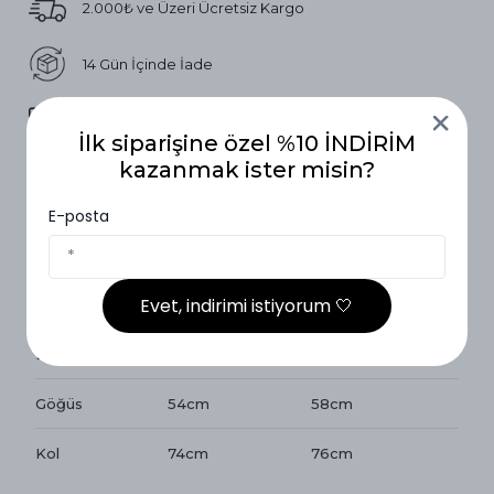
2.000₺ ve Üzeri Ücretsiz Kargo
14 Gün İçinde İade
Vade Farksız 3 Taksit
İlk siparişine özel %10 İNDİRİM
kazanmak ister misin?
Ürün Açıklaması
E-posta
Beden Ölçüleri
Evet, indirimi istiyorum 🤍
Beden Ölçüleri
1 Beden ( 36-42)
2 Beden (40-46)
Boy
142cm
143cm
Göğüs
54cm
58cm
Kol
74cm
76cm