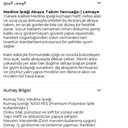
الوصف المنتج
Medine İpeği Abaya Takım Yavruağzı | Lemaye
Yüksek kaliteli Medine ipeği kumaşın hafif, nefes alan
ve uçuş uçuş dokusuyla üretilen bu iki parçalı abaya
takım, en sıcak günlerde bile üst düzey bir ferahlık
sunar. Vücut hatlarını tamamen örten dökümlü geniş
kalıbı ve iç göstermeyen güvenli yapısı sayesinde,
hareket özgürlüğünden ödün vermeden tam
tesettür standartlarına kusursuz bir şekilde uyum
sağlar.
Kalın askılı jile formundaki içliği ve onunla bütünleşen
önü açık, sade abayasıyla dikkat çeker. Jilenin arka
yakasında yer alan tek düğme detayı baştan pratik
bir giyim kolaylığı sunarken, dış abayanın fermuarsız
ve çıtçıtsız yalın yapısı modele son derece akıcı ve
modern bir hava katar.
Kumaş Bilgisi
Kumaş Türü: Medine İpeği
Kumaş İçeriği: %100 PES (Premium Polyester İplik
kullanılmıştır.)
Doku: Mat, pürüzsüz ve soft bir yüzeyi vardır.
Yapı: Hafif ve dökümlü bir yapıya sahiptir.
Mevsim: Mevsimlik (Dört mevsim kullanıma uygun).
Detay: İç gösterme ve terletme yapmaz. Renkleri