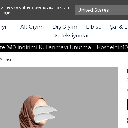
örmek ve online alışveriş yapmak için
 seçin.
Giyim
Alt Giyim
Dış Giyim
Elbise
Şal & 
Koleksiyonlar
ndirimi Kullanmayı Unutma
Hosgeldin10 Koduyla
Serisi