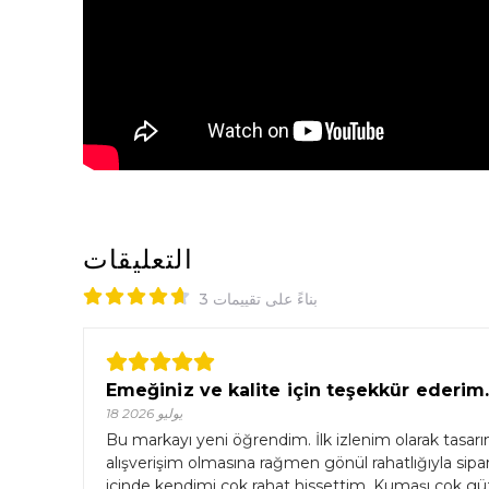
التعليقات
بناءً على تقييمات 3
Emeğiniz ve kalite için teşekkür ederim
18 يوليو 2026
Bu markayı yeni öğrendim. İlk izlenim olarak tasarımı
alışverişim olmasına rağmen gönül rahatlığıyla sipari
içinde kendimi çok rahat hissettim. Kumaşı çok güze