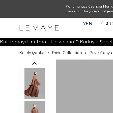
Konumunuza özel içerikleri g
başka bir ülkeyi veya bölgeyi
YENİ
Üst 
mayı Unutma
Hosgeldin10 Koduyla Sepette %10 İ
Koleksiyonlar
Prive Collection
Prive Abaya 