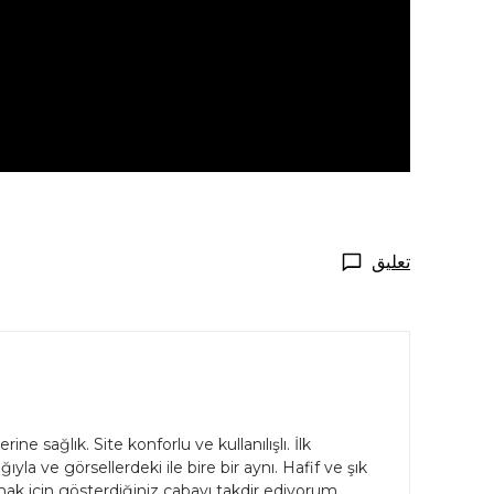
تعليق
e sağlık. Site konforlu ve kullanılışlı. İlk
la ve görsellerdeki ile bire bir aynı. Hafif ve şık
ak için gösterdiğiniz çabayı takdir ediyorum.