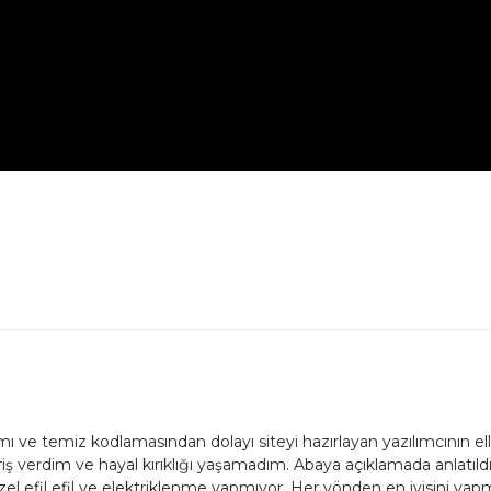
.
 ve temiz kodlamasından dolayı siteyi hazırlayan yazılımcının ellerin
ş verdim ve hayal kırıklığı yaşamadım. Abaya açıklamada anlatıldığıy
l efil efil ve elektriklenme yapmıyor. Her yönden en iyisini yapm