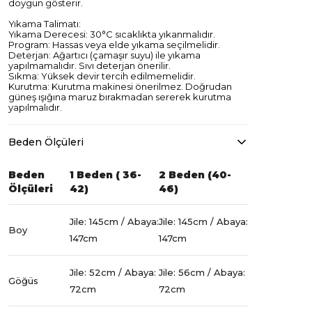
doygun gösterir.
Yıkama Talimatı:
Yıkama Derecesi: 30°C sıcaklıkta yıkanmalıdır.
Program: Hassas veya elde yıkama seçilmelidir.
Deterjan: Ağartıcı (çamaşır suyu) ile yıkama
yapılmamalıdır. Sıvı deterjan önerilir.
Sıkma: Yüksek devir tercih edilmemelidir.
Kurutma: Kurutma makinesi önerilmez. Doğrudan
güneş ışığına maruz bırakmadan sererek kurutma
yapılmalıdır.
Beden Ölçüleri
Beden
1 Beden ( 36-
2 Beden (40-
Ölçüleri
42)
46)
Jile: 145cm / Abaya:
Jile: 145cm / Abaya:
Boy
147cm
147cm
Jile: 52cm / Abaya:
Jile: 56cm / Abaya:
Göğüs
72cm
72cm