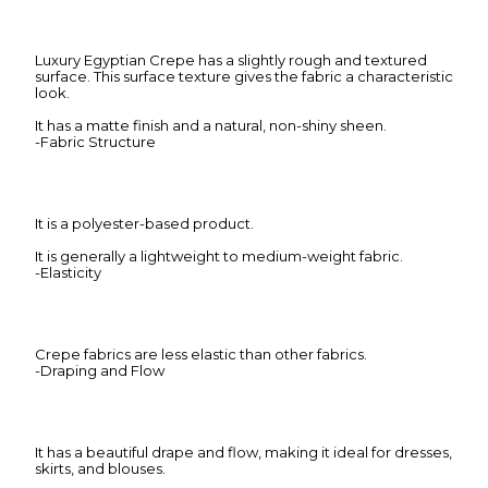
Luxury Egyptian Crepe has a slightly rough and textured
surface. This surface texture gives the fabric a characteristic
look.
It has a matte finish and a natural, non-shiny sheen.
-Fabric Structure
It is a polyester-based product.
It is generally a lightweight to medium-weight fabric.
-Elasticity
Crepe fabrics are less elastic than other fabrics.
-Draping and Flow
It has a beautiful drape and flow, making it ideal for dresses,
skirts, and blouses.