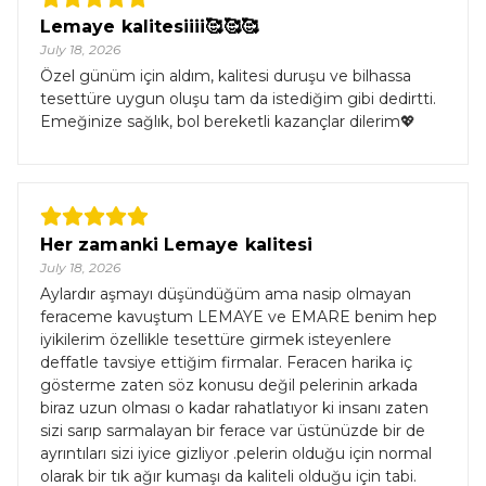
Lemaye kalitesiiii🥰🥰🥰
July 18, 2026
Özel günüm için aldım, kalitesi duruşu ve bilhassa
tesettüre uygun oluşu tam da istediğim gibi dedirtti.
Emeğinize sağlık, bol bereketli kazançlar dilerim💖
Her zamanki Lemaye kalitesi
July 18, 2026
Aylardır aşmayı düşündüğüm ama nasip olmayan
feraceme kavuştum LEMAYE ve EMARE benim hep
iyikilerim özellikle tesettüre girmek isteyenlere
deffatle tavsiye ettiğim firmalar. Feracen harika iç
gösterme zaten söz konusu değil pelerinin arkada
biraz uzun olması o kadar rahatlatıyor ki insanı zaten
sizi sarıp sarmalayan bir ferace var üstünüzde bir de
ayrıntıları sizi iyice gizliyor .pelerin olduğu için normal
olarak bir tık ağır kumaşı da kaliteli olduğu için tabi.