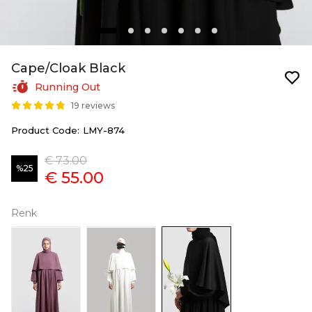
Cape/Cloak Black
Running Out
19 reviews
Product Code
:
LMY-874
€ 73.00
%
25
€ 55.00
Renk