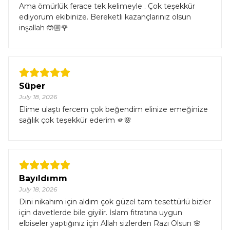
Ama ömürlük ferace tek kelimeyle . Çok teşekkür
ediyorum ekibinize. Bereketli kazançlarınız olsun
inşallah 🤲🏼🌹
Süper
July 18, 2026
Elime ulaştı fercem çok beğendim elinize emeğinize
sağlık çok teşekkür ederim 🫵🌸
Bayıldımm
July 18, 2026
Dini nikahım için aldım çok güzel tam tesettürlü bizler
için davetlerde bile giyilir. İslam fıtratına uygun
elbiseler yaptığınız için Allah sizlerden Razı Olsun 🌸