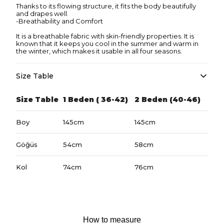
Thanks to its flowing structure, it fits the body beautifully
and drapes well.
-Breathability and Comfort
It is a breathable fabric with skin-friendly properties. It is
known that it keeps you cool in the summer and warm in
the winter, which makes it usable in all four seasons.
Size Table
Size Table
1 Beden ( 36-42)
2 Beden (40-46)
Boy
145cm
145cm
Göğüs
54cm
58cm
Kol
74cm
76cm
How to measure