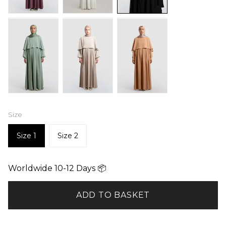
Size
Size 1
Size 2
Worldwide 10-12 Days 📦
ADD TO BASKET