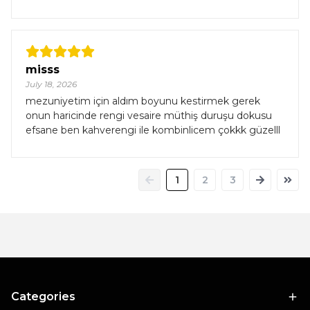
misss
July 18, 2026
mezuniyetim için aldım boyunu kestirmek gerek
onun haricinde rengi vesaire müthiş duruşu dokusu
efsane ben kahverengi ile kombinlicem çokkk güzelll
1
2
3
Categories