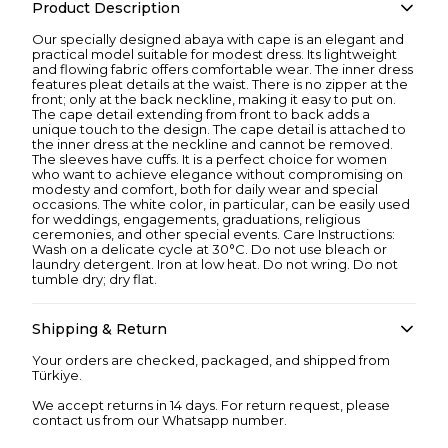
Product Description
Our specially designed abaya with cape is an elegant and
practical model suitable for modest dress. Its lightweight
and flowing fabric offers comfortable wear. The inner dress
features pleat details at the waist. There is no zipper at the
front; only at the back neckline, making it easy to put on.
The cape detail extending from front to back adds a
unique touch to the design. The cape detail is attached to
the inner dress at the neckline and cannot be removed.
The sleeves have cuffs. It is a perfect choice for women
who want to achieve elegance without compromising on
modesty and comfort, both for daily wear and special
occasions. The white color, in particular, can be easily used
for weddings, engagements, graduations, religious
ceremonies, and other special events. Care Instructions:
Wash on a delicate cycle at 30°C. Do not use bleach or
laundry detergent. Iron at low heat. Do not wring. Do not
tumble dry; dry flat.
Shipping & Return
Your orders are checked, packaged, and shipped from
Türkiye.
We accept returns in 14 days. For return request, please
contact us from our Whatsapp number.