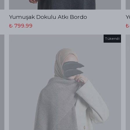
Yumuşak Dokulu Atkı Bordo
Y
₺ 799.99
₺
Tükendi