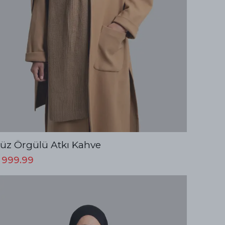
üz Örgülü Atkı Kahve
 999.99