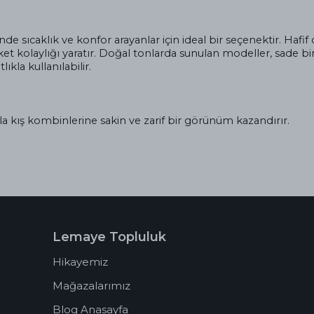
nde sıcaklık ve konfor arayanlar için ideal bir seçenektir. Haf
t kolaylığı yaratır. Doğal tonlarda sunulan modeller, sade bir 
kla kullanılabilir.
a kış kombinlerine sakin ve zarif bir görünüm kazandırır.
Lemaye Topluluk
Hikayemiz
Mağazalarımız
Blog Anasayfa