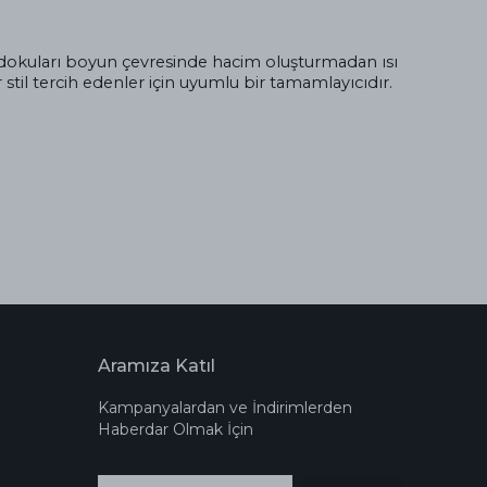
if dokuları boyun çevresinde hacim oluşturmadan ısı
stil tercih edenler için uyumlu bir tamamlayıcıdır.
Aramıza Katıl
Kampanyalardan ve İndirimlerden
Haberdar Olmak İçin