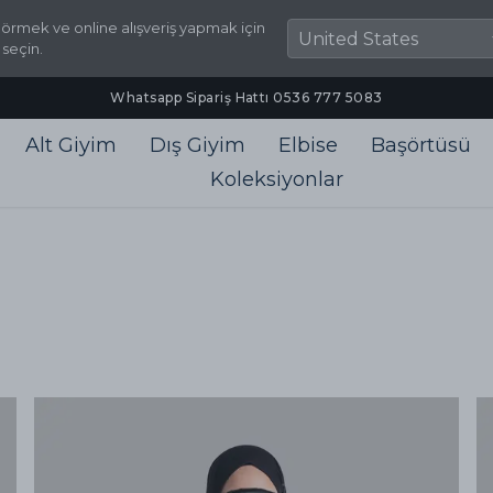
örmek ve online alışveriş yapmak için
 seçin.
Whatsapp Sipariş Hattı ‪0536 777 5083‬
Alt Giyim
Dış Giyim
Elbise
Başörtüsü
Koleksiyonlar