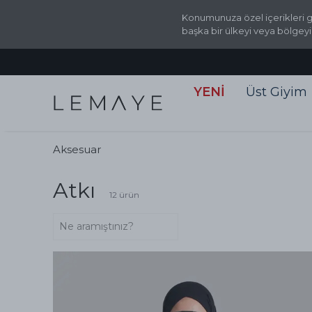
Konumunuza özel içerikleri g
başka bir ülkeyi veya bölgeyi
YENİ
Üst Giyim
Aksesuar
Atkı
12
ürün