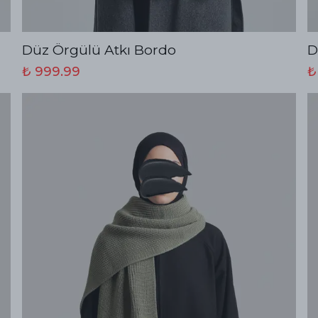
Düz Örgülü Atkı Bordo
D
₺ 999.99
₺