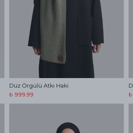
Düz Örgülü Atkı Haki
D
₺ 999.99
₺