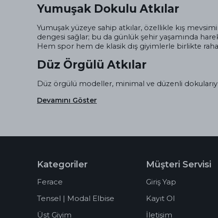
Yumuşak Dokulu Atkılar
Yumuşak yüzeye sahip atkılar, özellikle kış mevsimi
dengesi sağlar; bu da günlük şehir yaşamında hareke
Hem spor hem de klasik dış giyimlerle birlikte rahatlı
Düz Örgülü Atkılar
Düz örgülü modeller, minimal ve düzenli dokularıyl
Devamını Göster
Kategoriler
Müşteri Servisi
Ferace
Giriş Yap
Tensel | Modal Elbise
Kayıt Ol
Üst Giyim
İletişim