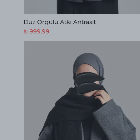
Düz Örgülü Atkı Antrasit
₺ 999.99