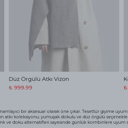
Düz Örgülü Atkı Vizon
K
₺ 999.99
₺
ayıcı bir aksesuar olarak öne çıkar. Tesettür giyime uyumlu ya
’nin atkı koleksiyonu; yumuşak dokulu ve düz örgülü seçenekle
renk ve doku alternatifleri sayesinde günlük kombinlere uyum 