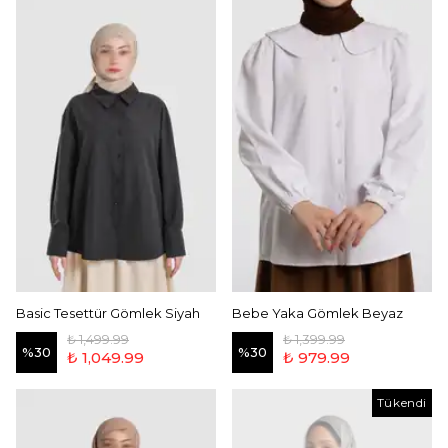
Basic Tesettür Gömlek Siyah
Bebe Yaka Gömlek Beyaz
₺ 1,499.99
₺ 1,399.99
%
30
%
30
₺ 1,049.99
₺ 979.99
Tükendi