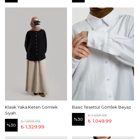
Klasik Yaka Keten Gömlek
Basic Tesettür Gömlek Beyaz
Siyah
₺ 1,499.99
%
30
₺ 1,049.99
₺ 1,899.99
%
30
₺ 1,329.99