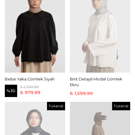
Bebe Yaka Gömlek Siyah
Birit Detaylı Modal Gömlek
Ekru
₺ 1,399.99
%
30
₺ 979.99
₺ 1,599.99
Tükendi
Tükendi