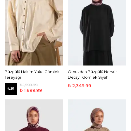
Büzgülü Hakim Yaka Gömlek
Omuzdan Büzgülü Nervür
Tereyağı
Detaylı Gömlek Siyah
₺ 1,999.99
₺ 2,349.99
%
15
₺ 1,699.99