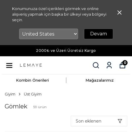
Konumunuza özel içerikleri görmek ve online
alışveriş yapmak için başka bir ülkeyi veya bölgeyi
seçin.
Devam
Vade Farksız 3 Taksit İmkanı
0
Kombin Önerileri
Mağazalarımız
Giyim
Üst Giyim
Gömlek
59
ürün
Son eklenen