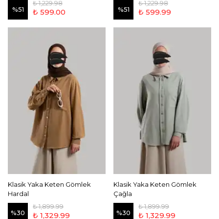
₺ 1,229.98
₺ 1,229.98
%
51
%
51
₺ 599.00
₺ 599.99
Klasik Yaka Keten Gömlek
Klasik Yaka Keten Gömlek
Hardal
Çağla
₺ 1,899.99
₺ 1,899.99
%
30
%
30
₺ 1,329.99
₺ 1,329.99