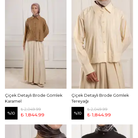
Çiçek Detaylı Brode Gömlek
Çiçek Detaylı Brode Gömlek
Karamel
Tereyağı
₺ 2,049.99
₺ 2,049.99
%
10
%
10
₺ 1,844.99
₺ 1,844.99