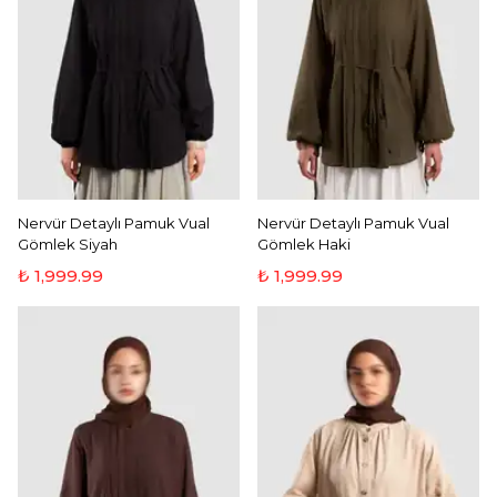
İlk siparişine özel %10 İNDİRİM
kazanmak ister misin?
E-posta
Nervür Detaylı Pamuk Vual
Nervür Detaylı Pamuk Vual
Gömlek Siyah
Gömlek Haki
Evet, indirimi istiyorum 🤍
₺ 1,999.99
₺ 1,999.99