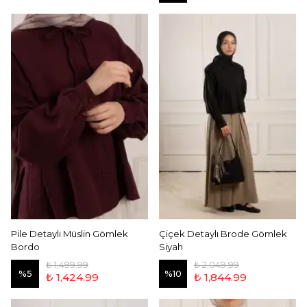
Pile Detaylı Müslin Gömlek
Çiçek Detaylı Brode Gömlek
Bordo
Siyah
₺ 1,499.99
₺ 2,049.99
%
5
%
10
₺ 1,424.99
₺ 1,844.99