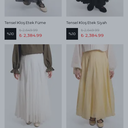
Tensel Kloş Etek Füme
Tensel Kloş Etek Siyah
₺ 2,649.99
₺ 2,649.99
%
10
%
10
₺ 2,384.99
₺ 2,384.99