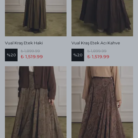
Vual Kraş Etek Haki
Vual Kraş Etek Acı Kahve
₺ 1,899.99
₺ 1,899.99
%
20
%
20
₺ 1,519.99
₺ 1,519.99