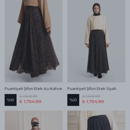
Puantiyeli Şifon Etek Acı Kahve
Puantiyeli Şifon Etek Siyah
₺ 1,949.99
₺ 1,949.99
%
10
%
10
₺ 1,754.99
₺ 1,754.99