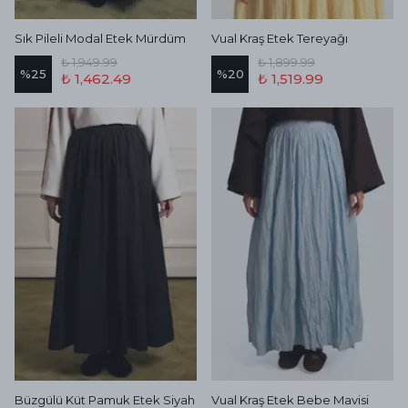
Sık Pileli Modal Etek Mürdüm
Vual Kraş Etek Tereyağı
₺ 1,949.99
₺ 1,899.99
%
25
%
20
₺ 1,462.49
₺ 1,519.99
Büzgülü Küt Pamuk Etek Siyah
Vual Kraş Etek Bebe Mavisi