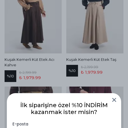
Kuşak Kemerli Küt Etek Acı
Kuşak Kemerli Küt Etek Taş
Kahve
₺ 2,199.99
%
10
₺ 1,979.99
₺ 2,199.99
%
10
₺ 1,979.99
İlk siparişine özel %10 İNDİRİM
kazanmak ister misin?
E-posta