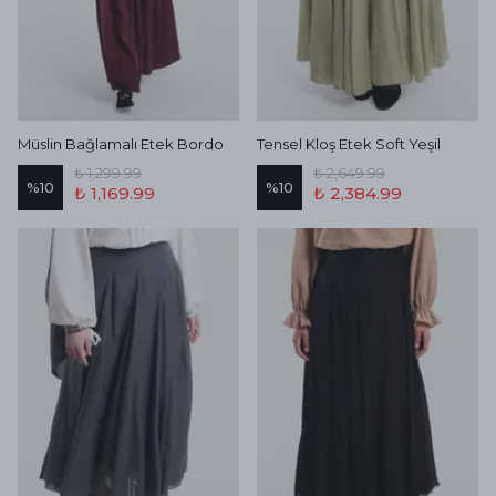
Müslin Bağlamalı Etek Bordo
Tensel Kloş Etek Soft Yeşil
₺ 1,299.99
₺ 2,649.99
%
10
%
10
₺ 1,169.99
₺ 2,384.99