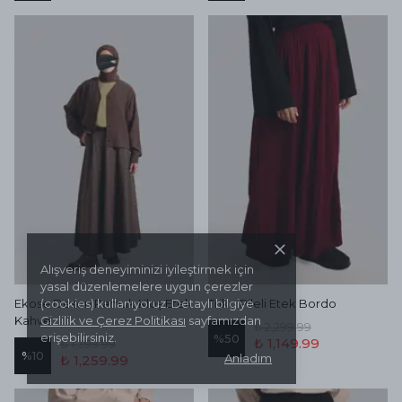
Alışveriş deneyiminizi iyileştirmek için
yasal düzenlemelere uygun çerezler
Ekose Desen Pamuk Kloş Etek
(cookies) kullanıyoruz. Detaylı bilgiye
Triko Pileli Etek Bordo
Kahve
Gizlilik ve Çerez Politikası
sayfamızdan
₺ 2,299.99
erişebilirsiniz.
%
50
₺ 1,149.99
₺ 1,399.99
%
10
Anladım
₺ 1,259.99