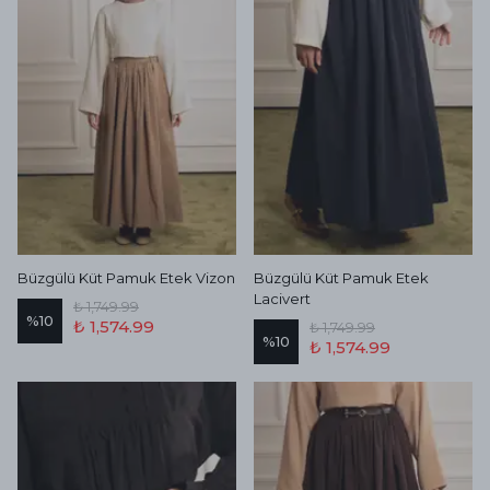
Büzgülü Küt Pamuk Etek Vizon
Büzgülü Küt Pamuk Etek
Lacivert
₺ 1,749.99
%
10
₺ 1,574.99
₺ 1,749.99
%
10
₺ 1,574.99