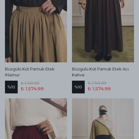
Büzgülü Küt Pamuk Etek
Büzgülü Küt Pamuk Etek Acı
Ihlamur
Kahve
₺ 1,749.99
₺ 1,749.99
%
10
%
10
₺ 1,574.99
₺ 1,574.99