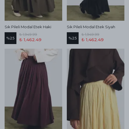
Sık Pileli Modal Etek Haki
Sık Pileli Modal Etek Siyah
₺ 1,949.99
₺ 1,949.99
%
25
%
25
₺ 1,462.49
₺ 1,462.49