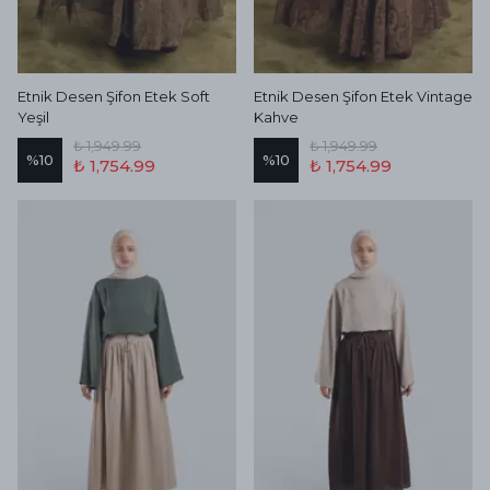
Etnik Desen Şifon Etek Soft
Etnik Desen Şifon Etek Vintage
Yeşil
Kahve
₺ 1,949.99
₺ 1,949.99
%
10
%
10
₺ 1,754.99
₺ 1,754.99