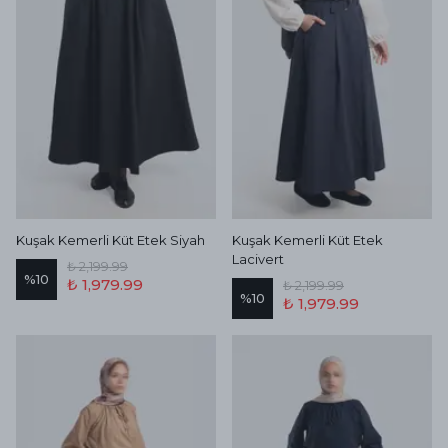
Kuşak Kemerli Küt Etek Siyah
Kuşak Kemerli Küt Etek
Lacivert
₺ 2,199.99
%
10
₺ 1,979.99
₺ 2,199.99
%
10
₺ 1,979.99