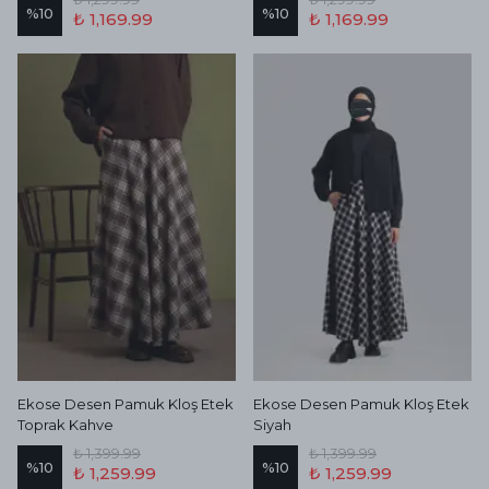
%
10
%
10
₺ 1,169.99
₺ 1,169.99
Ekose Desen Pamuk Kloş Etek
Ekose Desen Pamuk Kloş Etek
Toprak Kahve
Siyah
₺ 1,399.99
₺ 1,399.99
%
10
%
10
₺ 1,259.99
₺ 1,259.99