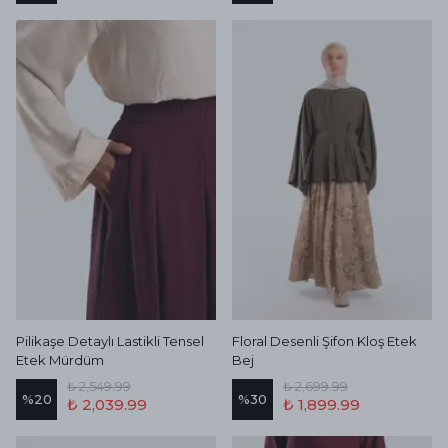
Pilikaşe Detaylı Lastikli Tensel
Floral Desenli Şifon Kloş Etek
Etek Mürdüm
Bej
₺ 2,549.99
₺ 2,699.99
%
20
%
30
₺ 2,039.99
₺ 1,899.99