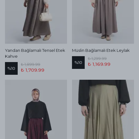
Yandan Bağlamalı Tensel Etek
Müslin Bağlamalı Etek Leylak
Kahve
₺ 1,299.99
%
10
₺ 1,169.99
₺ 1,899.99
%
10
₺ 1,709.99