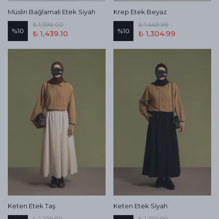
Müslin Bağlamalı Etek Siyah
Krep Etek Beyaz
₺ 1,599.00
₺ 1,449.99
%
10
%
10
₺ 1,439.10
₺ 1,304.99
Keten Etek Taş
Keten Etek Siyah
₺ 1,299.99
₺ 1,299.99