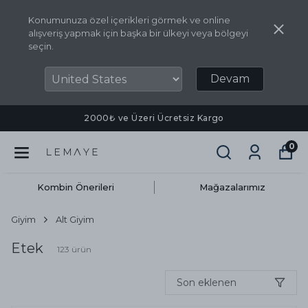
Konumunuza özel içerikleri görmek ve online
alışveriş yapmak için başka bir ülkeyi veya bölgeyi
seçin.
Devam
Vade Farksız 3 Taksit İmkanı
0
Kombin Önerileri
Mağazalarımız
Giyim
Alt Giyim
Etek
123
ürün
Son eklenen