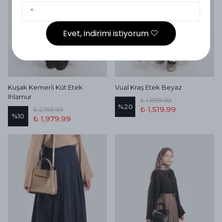
Evet, indirimi istiyorum 🤍
Kuşak Kemerli Küt Etek
Vual Kraş Etek Beyaz
Ihlamur
₺ 1,899.99
%
20
₺ 1,519.99
₺ 2,199.99
%
10
₺ 1,979.99