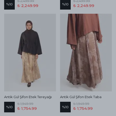
₺ 2,499.99
₺ 2,499.99
%
10
%
10
₺ 2,249.99
₺ 2,249.99
Antik Gül Şifon Etek Tereyağı
Antik Gül Şifon Etek Taba
₺ 1,949.99
₺ 1,949.99
%
10
%
10
₺ 1,754.99
₺ 1,754.99