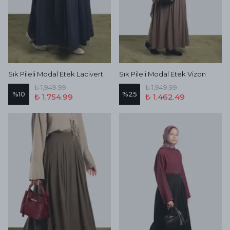
Sık Pileli Modal Etek Lacivert
Sık Pileli Modal Etek Vizon
₺ 1,949.99
₺ 1,949.99
%
10
%
25
₺ 1,754.99
₺ 1,462.49