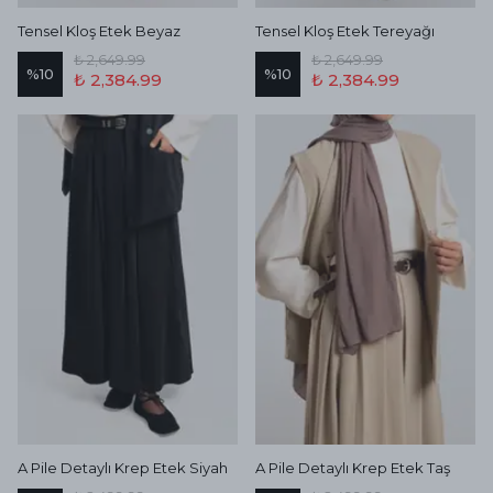
Tensel Kloş Etek Beyaz
Tensel Kloş Etek Tereyağı
₺ 2,649.99
₺ 2,649.99
%
10
%
10
₺ 2,384.99
₺ 2,384.99
A Pile Detaylı Krep Etek Siyah
A Pile Detaylı Krep Etek Taş