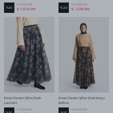
₺ 1,749.99
₺ 1,899.99
%
10
%
20
₺ 1,574.99
₺ 1,519.99
Rose Desen Şifon Etek
Rose Desen Şifon Etek Koyu
Lacivert
Kahve
₺ 1,949.99
₺ 1,949.99
%
10
%
10