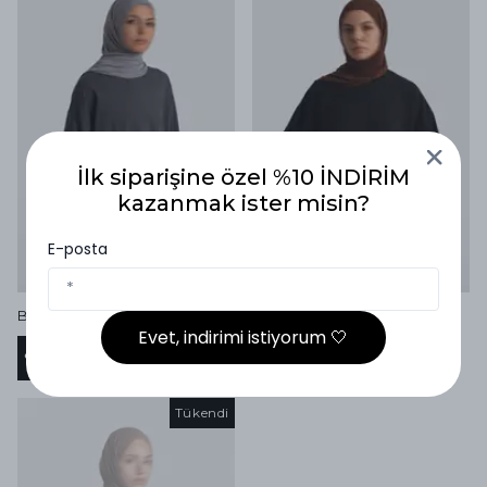
İlk siparişine özel %10 İNDİRİM
kazanmak ister misin?
E-posta
Basic Uzun Kollu Tişört Füme
Basic Uzun Kollu Tişört Siyah
Evet, indirimi istiyorum 🤍
₺ 849.99
₺ 849.99
%
20
%
20
₺ 679.99
₺ 679.99
Tükendi