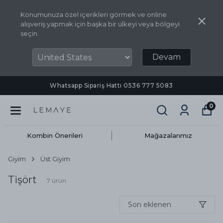
Konumunuza özel içerikleri görmek ve online
alışveriş yapmak için başka bir ülkeyi veya bölgeyi
seçin.
Devam
Whatsapp Sipariş Hattı ‪0536 777 5083‬
0
Kombin Önerileri
Mağazalarımız
Giyim
Üst Giyim
Tişört
7
ürün
Son eklenen