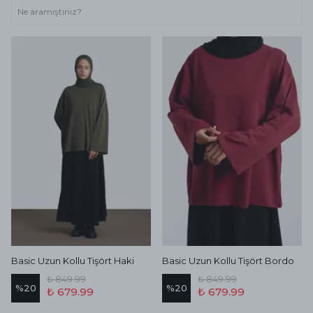
Basic Uzun Kollu Tişört Haki
Basic Uzun Kollu Tişört Bordo
₺ 849.99
₺ 849.99
%
20
%
20
₺ 679.99
₺ 679.99