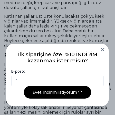
medine ipeği, krep cazz ve paris ipeği gibi düz
dokulu şallar için kullanışlıdır.
Katlanan şallar üst üste konulacaksa çok yüksek
yığınlar yapılmamalıdır. Yüksek yığınlarda altta
kalan şallar daha fazla kırışır ve çekmeceden
çıkarılırken düzen bozulur. Daha pratik bir
kullanım için şallar dikey şekilde yerleştirilebilir.
Böylece çekmece açıldığında renkler ve kumaşlar
daha net görünür.
İlk siparişine özel %10 İNDİRİM
Rulo Katlama Yöntemi
kazanmak ister misin?
Rulo yöntemi, özellikle seyahatlerde ve dar
alanlarda şal saklamak için iyi bir alternatiftir. Şal
E-posta
önce uzunlamasına katlanır, ardından bir uçtan
başlayarak çok sıkı olmayacak şekilde rulo yapılır.
Rulonun fazla sıkı olması kumaşta iz bırakabilir. Bu
nedenle özellikle dokulu şallarda daha gevşek rulo
Evet, indirimi istiyorum 🤍
tercih edilmelidir.
Penye, pamuklu, müslin ve bürümcük şallar rulo
yöntemiyle kolay saklanabilir. Seyahat çantasında
şalların ezilmesini önlemek için rulolar ayrı bir