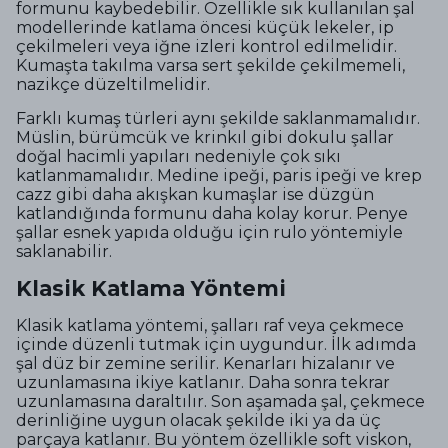
formunu kaybedebilir. Özellikle sık kullanılan şal
modellerinde katlama öncesi küçük lekeler, ip
çekilmeleri veya iğne izleri kontrol edilmelidir.
Kumaşta takılma varsa sert şekilde çekilmemeli,
nazikçe düzeltilmelidir.
Farklı kumaş türleri aynı şekilde saklanmamalıdır.
Müslin, bürümcük ve krinkıl gibi dokulu şallar
doğal hacimli yapıları nedeniyle çok sıkı
katlanmamalıdır. Medine ipeği, paris ipeği ve krep
cazz gibi daha akışkan kumaşlar ise düzgün
katlandığında formunu daha kolay korur. Penye
şallar esnek yapıda olduğu için rulo yöntemiyle
saklanabilir.
Klasik Katlama Yöntemi
Klasik katlama yöntemi, şalları raf veya çekmece
içinde düzenli tutmak için uygundur. İlk adımda
şal düz bir zemine serilir. Kenarları hizalanır ve
uzunlamasına ikiye katlanır. Daha sonra tekrar
uzunlamasına daraltılır. Son aşamada şal, çekmece
derinliğine uygun olacak şekilde iki ya da üç
parçaya katlanır. Bu yöntem özellikle soft viskon,