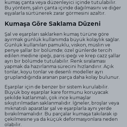
kumaş çanta veya düzenleyici içinde tutulabilir.
Bu yöntem, şalın çanta içinde dağılmasını ve diğer
eşyalarla sürtünerek zarar görmesini azaltır.
Kumaşa Göre Saklama Düzeni
Şal ve eşarpları saklarken kumaş türüne göre
ayırmak günlük kullanımda büyük kolaylık sağlar.
Günlük kullanılan pamuklu, viskon, müslin ve
penye şallar bir bölümde; özel günlerde tercih
edilen medine ipeği, paris ipeği ve krep cazz şallar
ayrı bir bölümde tutulabilir. Renk sıralaması
yapmak da hazırlanma sürecini hızlandırır. Açık
tonlar, koyu tonlar ve desenli modeller ayrı
gruplandığında aranan parça daha kolay bulunur.
Eşarplar için de benzer bir sistem kurulabilir.
Büyük boy eşarplar kare formunu koruyacak
şekilde katlanmalı, çok ince kumaşlar
sıkıştırılmadan saklanmalıdır. İğneler, broşlar veya
mıknatıslı aparatlar şal ve eşarplarla aynı yerde
bırakılmamalıdır. Bu parçalar kumaşa takılarak ip
çekilmesine ya da küçük deformasyonlara neden
olabilir.