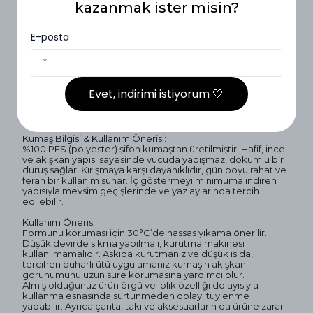
kazanmak ister misin?
40
37cm
98cm
E-posta
42
39cm
98cm
44
Evet, indirimi istiyorum 🤍
Kumaş Bilgisi
Kumaş Bilgisi & Kullanım Önerisi:
%100 PES (polyester) şifon kumaştan üretilmiştir. Hafif, ince
ve akışkan yapısı sayesinde vücuda yapışmaz, dökümlü bir
duruş sağlar. Kırışmaya karşı dayanıklıdır, gün boyu rahat ve
ferah bir kullanım sunar. İç göstermeyi minimuma indiren
yapısıyla mevsim geçişlerinde ve yaz aylarında tercih
edilebilir.
Kullanım Önerisi:
Formunu koruması için 30°C’de hassas yıkama önerilir.
Düşük devirde sıkma yapılmalı, kurutma makinesi
kullanılmamalıdır. Askıda kurutmanız ve düşük ısıda,
tercihen buharlı ütü uygulamanız kumaşın akışkan
görünümünü uzun süre korumasına yardımcı olur.
Almış olduğunuz ürün örgü ve iplik özelliği dolayısıyla
kullanma esnasında sürtünmeden dolayı tüylenme
yapabilir. Ayrıca çanta, takı ve aksesuarların da ürüne zarar