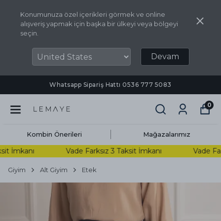
Konumunuza özel içerikleri görmek ve online
alışveriş yapmak için başka bir ülkeyi veya bölgeyi
seçin.
Devam
Whatsapp Sipariş Hattı ‪0536 777 5083‬
0
Kombin Önerileri
Mağazalarımız
t İmkanı
Vade Farksız 3 Taksit İmkanı
Vade Farks
Giyim
Alt Giyim
Etek