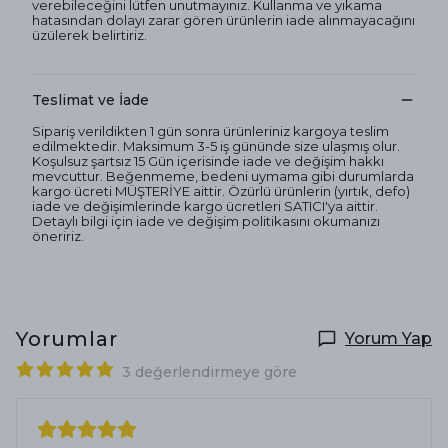
verebileceğini lütfen unutmayınız. Kullanma ve yıkama
hatasından dolayı zarar gören ürünlerin iade alınmayacağını
üzülerek belirtiriz.
Teslimat ve İade
Sipariş verildikten 1 gün sonra ürünleriniz kargoya teslim
edilmektedir. Maksimum 3-5 iş gününde size ulaşmış olur.
Koşulsuz şartsız 15 Gün içerisinde iade ve değişim hakkı
mevcuttur. Beğenmeme, bedeni uymama gibi durumlarda
kargo ücreti MÜŞTERİYE aittir. Özürlü ürünlerin (yırtık, defo)
iade ve değişimlerinde kargo ücretleri SATICI'ya aittir.
Detaylı bilgi için iade ve değişim politikasını okumanızı
öneririz.
Yorumlar
Yorum Yap
3 değerlendirmeye göre