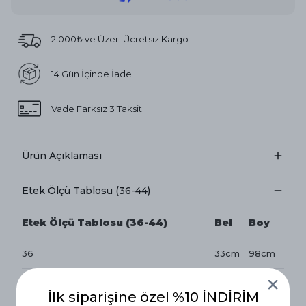
2.000₺ ve Üzeri Ücretsiz Kargo
14 Gün İçinde İade
Vade Farksız 3 Taksit
Ürün Açıklaması
Etek Ölçü Tablosu (36-44)
Etek Ölçü Tablosu (36-44)
Bel
Boy
36
33cm
98cm
38
35cm
98cm
İlk siparişine özel %10 İNDİRİM