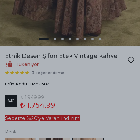
Etnik Desen Şifon Etek Vintage Kahve
Tükeniyor
3 değerlendirme
Ürün Kodu
:
LMY-1382
₺ 1,949.99
%
10
₺ 1,754.99
Sepette %20'ye Varan İndirim
Renk