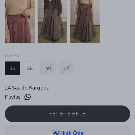
Beden
36
38
40
42
24 Saatte Kargoda
Paylaş
:
SEPETE EKLE