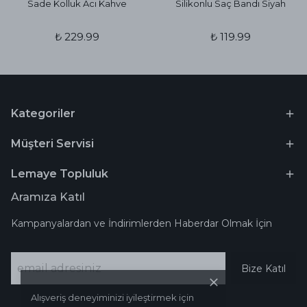
Sade Kolluk Acı Kahve
Silikonlu Saç Bandı Siyah
₺ 229.99
₺ 119.99
Kategoriler
Müşteri Servisi
Lemaye Topluluk
Aramıza Katıl
Kampanyalardan ve İndirimlerden Haberdar Olmak İçin
Bize Katıl
Alışveriş deneyiminizi iyileştirmek için