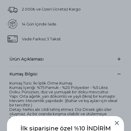
2.000₺ ve Üzeri Ücretsiz Kargo
14 Gün İçinde İade
Vade Farksız 3 Taksit
Ürün Açıklaması
Kumaş Bilgisi
Kumaş Türü: İki İplik Örme Kumaş
Kumaş İçeriği: %75 Pamuk - %20 Polyester - %5 Likra
Doku: Pürüzsün, düz ve yumuşak bir doku mevcuttur.
Yapı: Orta ağırlık, yarı dökümlü ve yaylı (likra) bir kumaştır.
Mevsim: Mevsimlik yapıdadır. (Bahar ve kış ayları için ideal
bir tercihtir.)
Detay: Nefes alır cildi tahriş etmez. Diz-Dirsek gibi izler
oluşmaz. Az bir oranda kırışma olabilir ve ütülemeye
müsaittir.
Yıkama Talimatı:
İlk siparişine özel %10 İNDİRİM