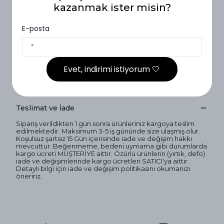
Yıkama Derecesi: 30°C sıcaklıkta ters çevirerek
kazanmak ister misin?
yıkanmalıdır.
Program: Hassas veya elde yıkama seçilmelidir.
Deterjan: Ağartıcı (çamaşır suyu) ile yıkama yapılmamalıdır.
E-posta
Sıvı deterjan önerilir.
Sıkma: Yüksek devir tercih edilmemelidir.
Kurutma: Kurutma makinesinde yüksek sıcaklıklar
önerilmez. Doğrudan güneş ışığına maruz bırakmadan
sererek kurutma yapılmalıdır.
Evet, indirimi istiyorum 🤍
Not: Kumaş doğal yapısı gereği ilk yıkamalarda 1-2 cm arası
çekme yapabilir.
Teslimat ve İade
Sipariş verildikten 1 gün sonra ürünleriniz kargoya teslim
edilmektedir. Maksimum 3-5 iş gününde size ulaşmış olur.
Koşulsuz şartsız 15 Gün içerisinde iade ve değişim hakkı
mevcuttur. Beğenmeme, bedeni uymama gibi durumlarda
kargo ücreti MÜŞTERİYE aittir. Özürlü ürünlerin (yırtık, defo)
iade ve değişimlerinde kargo ücretleri SATICI'ya aittir.
Detaylı bilgi için iade ve değişim politikasını okumanızı
öneririz.