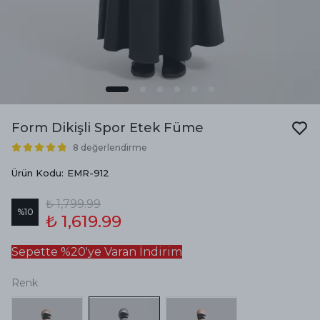
Form Dikişli Spor Etek Füme
8 değerlendirme
Ürün Kodu
:
EMR-912
₺ 1,799.99
%
10
₺ 1,619.99
Sepette %20'ye Varan İndirim
Renk