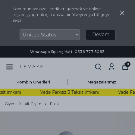
Konumunuza özel içerikleri görmek ve online
alışveriş yapmak için başka bir ülkeyi veya bölgeyi
seçin.
Devam
Whatsapp Sipariş Hattı ‪0536 777 5083‬
0
Kombin Önerileri
Mağazalarımız
it İmkanı
Vade Farksız 3 Taksit İmkanı
Vade Farks
Giyim
Alt Giyim
Etek