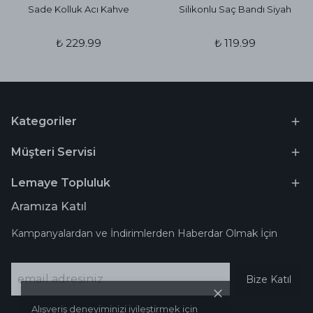
Sade Kolluk Acı Kahve
Silikonlu Saç Bandı Siyah
₺ 229.99
₺ 119.99
Kategoriler
Müşteri Servisi
Lemaye Topluluk
Aramıza Katıl
Kampanyalardan ve İndirimlerden Haberdar Olmak İçin
Bize Katıl
Alışveriş deneyiminizi iyileştirmek için