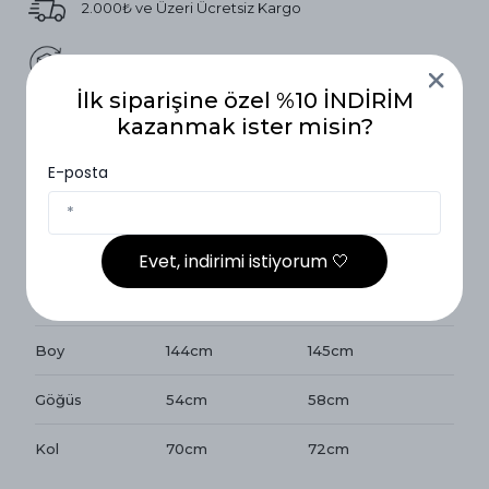
2.000₺ ve Üzeri Ücretsiz Kargo
14 Gün İçinde İade
İlk siparişine özel %10 İNDİRİM
Vade Farksız 3 Taksit
kazanmak ister misin?
E-posta
Ürün Açıklaması
Beden Ölçüleri
Evet, indirimi istiyorum 🤍
Beden Ölçüleri
1 Beden ( 36-42)
2 Beden (40-46)
Boy
144cm
145cm
Göğüs
54cm
58cm
Kol
70cm
72cm