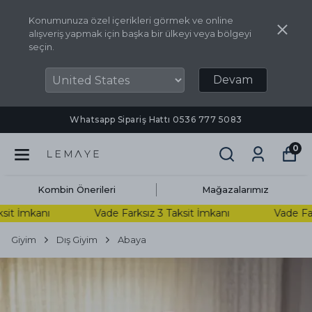
Konumunuza özel içerikleri görmek ve online
alışveriş yapmak için başka bir ülkeyi veya bölgeyi
seçin.
Devam
Whatsapp Sipariş Hattı ‪0536 777 5083‬
0
Kombin Önerileri
Mağazalarımız
it İmkanı
Vade Farksız 3 Taksit İmkanı
Vade Farks
Giyim
Dış Giyim
Abaya