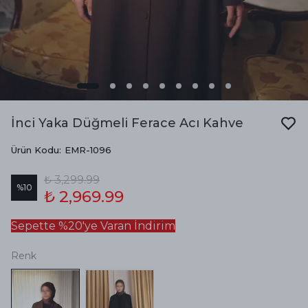
İnci Yaka Düğmeli Ferace Acı Kahve
Ürün Kodu
:
EMR-1096
₺ 3,299.99
%
10
₺ 2,969.99
Sepette %20'ye Varan İndirim
Renk