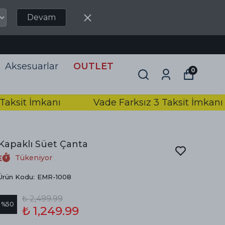
Devam
Aksesuarlar
OUTLET
0
sit İmkanı
Vade Farksız 3 Taksit İmkanı
Kapaklı Süet Çanta
Tükeniyor
Ürün Kodu
:
EMR-1008
₺ 2,499.99
%
50
₺ 1,249.99