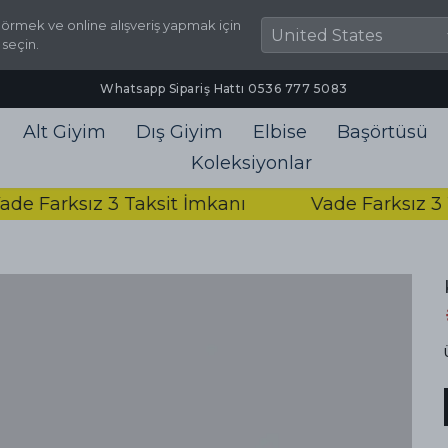
örmek ve online alışveriş yapmak için
 seçin.
Whatsapp Sipariş Hattı ‪0536 777 5083‬
Alt Giyim
Dış Giyim
Elbise
Başörtüsü
Koleksiyonlar
Farksız 3 Taksit İmkanı
Vade Farksız 3 Tak