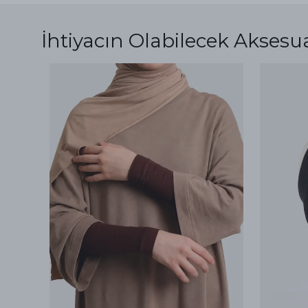
İhtiyacın Olabilecek Aksesu
ükendi