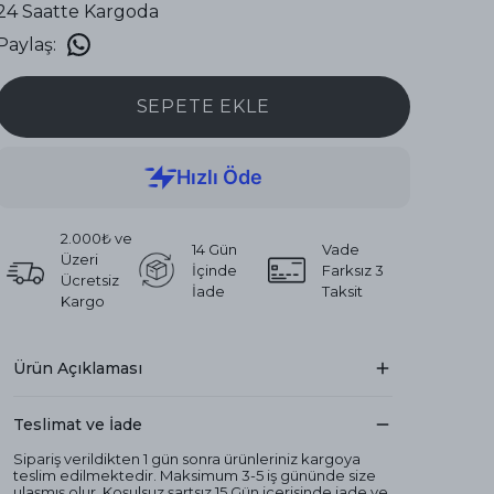
24 Saatte Kargoda
Paylaş
:
SEPETE EKLE
2.000₺ ve
14 Gün
Vade
Üzeri
İçinde
Farksız 3
Ücretsiz
İade
Taksit
Kargo
Ürün Açıklaması
Teslimat ve İade
Sipariş verildikten 1 gün sonra ürünleriniz kargoya
teslim edilmektedir. Maksimum 3-5 iş gününde size
ulaşmış olur. Koşulsuz şartsız 15 Gün içerisinde iade ve