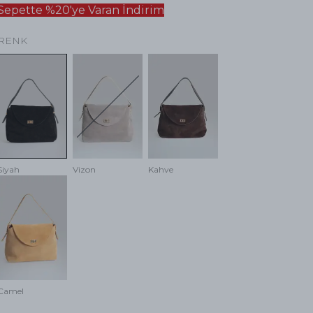
Sepette %20'ye Varan İndirim
RENK
Siyah
Vizon
Kahve
Camel