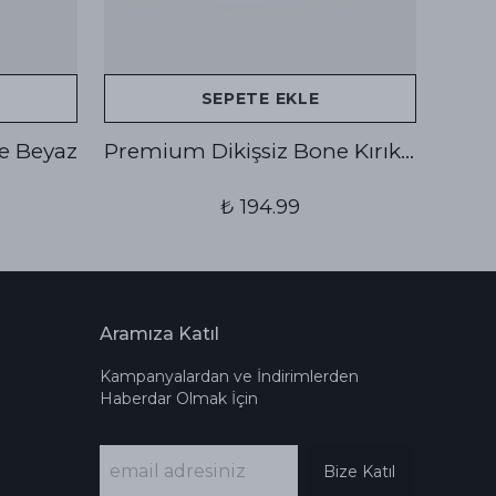
SEPETE EKLE
e Beyaz
Premium Dikişsiz Bone Kırık Beyaz
₺ 194.99
Aramıza Katıl
Kampanyalardan ve İndirimlerden
Haberdar Olmak İçin
Bize Katıl