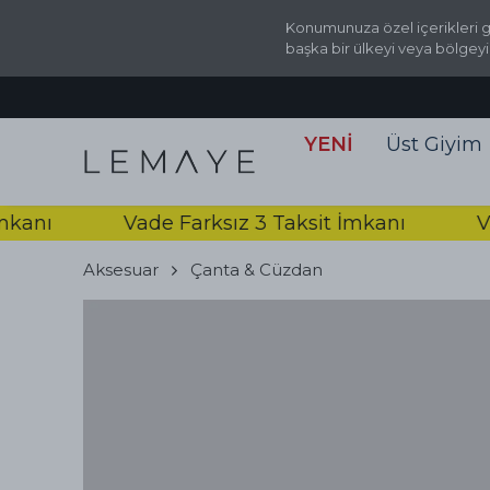
Konumunuza özel içerikleri g
başka bir ülkeyi veya bölgeyi
YENİ
Üst Giyim
nı
Vade Farksız 3 Taksit İmkanı
Vade 
Aksesuar
Çanta & Cüzdan