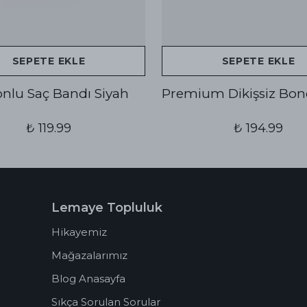
SEPETE EKLE
SEPETE EKLE
konlu Saç Bandı Siyah
Premium Dikişsiz Bon
₺ 119.99
₺ 194.99
Lemaye Topluluk
Hikayemiz
Mağazalarımız
Blog Anasayfa
Sıkça Sorulan Sorular