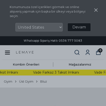
Konumunuza özel içerikleri görmek ve online
alışveriş yapmak için başka bir ülkeyi veya bölgeyi
seçin.
Devam
Whatsapp Sipariş Hattı ‪0536 777 5083‬
0
Kombin Önerileri
Mağazalarımız
sit İmkanı
Vade Farksız 3 Taksit İmkanı
Vade Fark
Giyim
Üst Giyim
Bluz