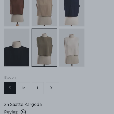
Beden
S
M
L
XL
24 Saatte Kargoda
Paylaş
: