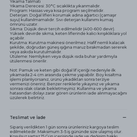
Yıkama Talimatı
Yıkama Derecesi: 30°C sıcaklıkta yıkanmalıdır.
Program: Hassas veya kısa program seçilmelidir.
Deterjan: Doğal lifleri korumak adına ağartıcı (çamaşır
suyu) kullanılmamalıdır. Sıvı deterjan kullanımı kumaş
ömrünü uzatır.
Sıkma: Düşük devir tercih edilmelidir (400-600 devir).
Yüksek devirde sıkma, keten liflerinde kalıcı kırışıklıklara yol
açabilir.
Kurutma: Kurutma makinesi önerilmez. Hafif nemli kalacak
şekilde, doğrudan güneş ışığına maruz bırakmadan sererek
veya askıda kurutulmalıdır.
Ütüleme: Nemliyken veya düşük ısıda buhar yardımıyla
ütülenmesi önerilir.
Not: Pamuk ve keten gibi doğal lif içeriği nedeniyle ilk
yıkamada 2-4 cm arasında çekme yapabilir. Boy kısaltma
işlemi planlıyorsanız, ürünü yıkadıktan sonra terziye
vermenizi öneririz. Benzer renklerle yıkayınız ve yıkama
sonrası ıslak olarak bekletmeyiniz. Kullanma ve yıkama
hatasından dolayı zarar gören ürünlerin iade alınmayacağını
üzülerek belirtiriz.
Teslimat ve İade
Sipariş verildikten 1 gün sonra ürünleriniz kargoya teslim
edilmektedir. Maksimum 3-5 iş gününde size ulaşmış olur.
Koşulsuz şartsız 15 Gün içerisinde iade ve değişim hakkı