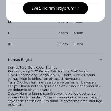
Evet, indirimi istiyorum 🤍
S
50cm
47cm
M
52cm
48cm
L
54cm
49cm
XL
56cm
50cm
Kumaş Bilgisi
Kumaş Türü: Soft Keten Kumaş
Kumaş İçeriği: %20 Keten, %40 Pamuk, %40 Viskon
Doku: Ketene özgü doğal dokuyu, pamuk ve viskonun
yumuşaklığı ile birleştiren bir tuşesi mevcuttur.
Yapı: Oldukça hafif, nefes alabilir ve teri emen bir yapıya
sahiptir. Klasik ketene göre daha az kırışan, daha yumuşak
ve dökümlü bir yapısı vardır.
Detay: Harmanlanmış içeriği sayesinde cilde dosttur ve
yüksek konfor sağlar. Doğal görünümünü korurken viskon
sayesinde zarif bir döküm sunar. İç gösterme oranı oldukça
düşüktür.