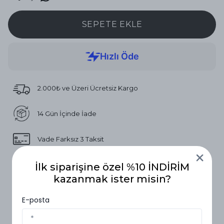
SEPETE EKLE
2.000₺ ve Üzeri Ücretsiz Kargo
14 Gün İçinde İade
Vade Farksız 3 Taksit
İlk siparişine özel %10 İNDİRİM
Ürün Açıklaması
kazanmak ister misin?
Beden Tablosu (S-XL)
E-posta
Beden Tablosu (S-XL)
Göğüs
Boy
Kol Boy