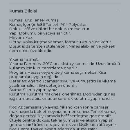
Kumaş Bilgisi
Kumaş Türü: Tensel Kumaş
Kumaş İçeriği: %86 Tensel - %14 Polyester
Doku: Hafif ve tiril tiril bir dokusu mevcuttur
Yapı: Dökümlü bir yapıya sahiptir.
Mevsim: Yaz.
Detay: Kolay kırışma yapmaz, formunu uzun süre korur.
Düşük ısıda tersten ütülenebilir. Nefes alabilen ve yüksek
nem emici özelliktedir.
Yıkama Talimatı:
Yıkama Derecesi: 20°C sıcaklıkta yıkanmalıdır. Uzun ömürlü
kullanım için kuru temizleme önerilir.
Program: Hassas veya elde yıkama seçilmelidir. Kısa
programlar uygun değildir.
Deterjan: Ağartıcı (çamaşır suyu) ve yumuşatıcı ile yıkama
yapılmamalıdır. Sıvı deterjan önerilir.
Sıkma: Sıkma yapmayınız.
Kurutma: Kurutma makinesi önerilmez. Doğrudan güneş
ışığına maruz bırakmadan sererek kurutma yapılmalıdır.
Not: Az çamaşırla yıkayınız. Yıkandıktan sonra çamaşır
makinasında bekletmeyiniz, hemen seriniz. Tensel kumaş
doğası gereği ilk yıkamada hafif sertleşme gösterebilir.
Ütüyle birlikte dokusu tekrar yumuşar ve akışkan yapısını
geri kazanır.Ürünü ters çevirerek ve düşük ısıda ütüleyiniz.
Not: Çanta, takı ve aksesuarların da ürüne zarar