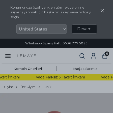
Konumunuza özel içerikleri görmek ve online
alışveriş yapmak için başka bir ülkeyi veya bölgeyi
seçin.
Devam
Whatsapp Sipariş Hattı ‪0536 777 5083‬
0
Kombin Önerileri
Mağazalarımız
sit İmkanı
Vade Farksız 3 Taksit İmkanı
Vade Far
Giyim
Üst Giyim
Tunik