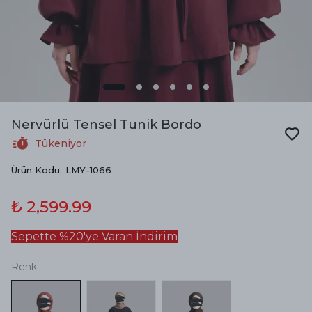
Nervürlü Tensel Tunik Bordo
Tükeniyor
Ürün Kodu
:
LMY-1066
₺ 2,599.99
Sepette %20'ye Varan İndirim
Renk