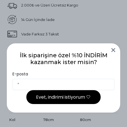
2.000₺ ve Üzeri Ücretsiz Kargo
14 Gün İçinde İade
Vade Farksız 3 Taksit
Ürün Açıklaması
İlk siparişine özel %10 İNDİRİM
kazanmak ister misin?
Beden Ölçüleri
E-posta
Beden Ölçüleri
1 Beden ( 36-42)
2 Beden (40-46)
Boy
72cm
73cm
Evet, indirimi istiyorum 🤍
Göğüs
60cm
64cm
Kol
78cm
80cm