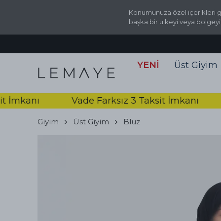
Konumunuza özel içerikleri g
başka bir ülkeyi veya bölgeyi
YENİ
Üst Giyim
kanı
Vade Farksız 3 Taksit İmkanı
Vad
Giyim
Üst Giyim
Bluz