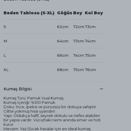
Beden Tablosu (S-XL)
Göğüs
Boy
Kol Boy
S
62cm
72cm
73cm
M
64cm
73cm
74cm
L
66cm
74cm
75cm
XL
68cm
75cm
76cm
Kumaş Bilgisi
Kumaş Türü: Pamuk Vual Kumaş
Kumaş İçeriği: %100 Pamuk
Doku: İnce, ipeksi ve pürüzsüz bir dokuya sahiptir.
Ciltte yokmuş hissi uyandırır.
Yapı: Oldukça hafif, seyrek dokulu ve nefes alabilen
bir yapısı vardır. Vücuttaki nemi anında emer ve hızlı
kurur.
Mevsim: Yaz (Sıcak havalar için en ideal kumaş