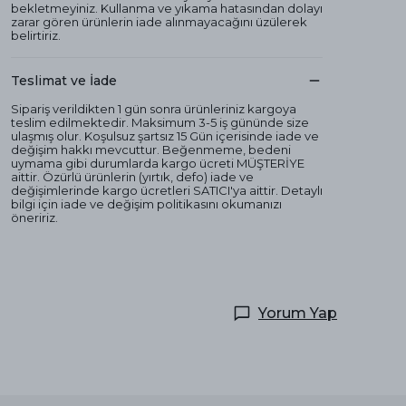
bekletmeyiniz. Kullanma ve yıkama hatasından dolayı
zarar gören ürünlerin iade alınmayacağını üzülerek
belirtiriz.
Teslimat ve İade
Sipariş verildikten 1 gün sonra ürünleriniz kargoya
teslim edilmektedir. Maksimum 3-5 iş gününde size
ulaşmış olur. Koşulsuz şartsız 15 Gün içerisinde iade ve
değişim hakkı mevcuttur. Beğenmeme, bedeni
uymama gibi durumlarda kargo ücreti MÜŞTERİYE
aittir. Özürlü ürünlerin (yırtık, defo) iade ve
değişimlerinde kargo ücretleri SATICI'ya aittir. Detaylı
bilgi için iade ve değişim politikasını okumanızı
öneririz.
Yorum Yap