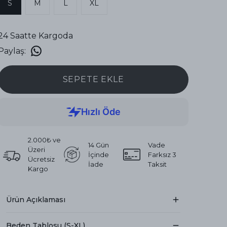
S
M
L
XL
24 Saatte Kargoda
Paylaş
:
SEPETE EKLE
2.000₺ ve
14 Gün
Vade
Üzeri
İçinde
Farksız 3
Ücretsiz
İade
Taksit
Kargo
Ürün Açıklaması
Beden Tablosu (S-XL)