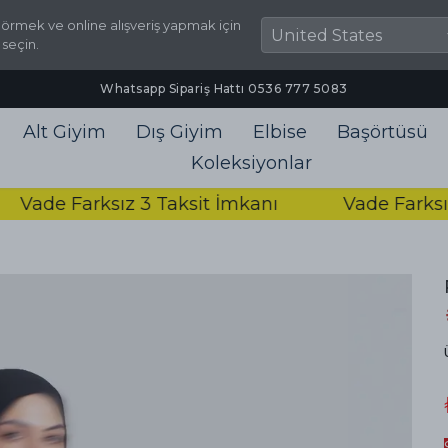
örmek ve online alışveriş yapmak için
 seçin.
2000₺ ve Üzeri Ücretsiz Kargo
Alt Giyim
Dış Giyim
Elbise
Başörtüsü
Koleksiyonlar
e Farksız 3 Taksit İmkanı
Vade Farksız 3 T