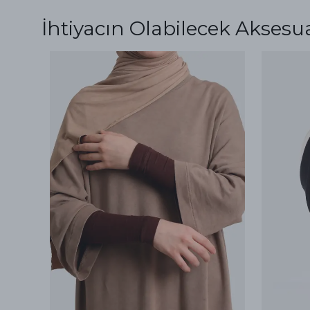
İhtiyacın Olabilecek Aksesu
ükendi