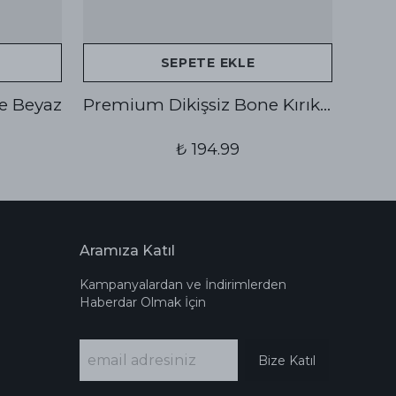
SEPETE EKLE
e Beyaz
Premium Dikişsiz Bone Kırık Beyaz
₺ 194.99
Aramıza Katıl
Kampanyalardan ve İndirimlerden
Haberdar Olmak İçin
Bize Katıl