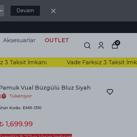
Devam
Aksesuarlar
OUTLET
0
aksit İmkanı
Vade Farksız 3 Taksit İmkanı
Pamuk Vual Büzgülü Bluz Siyah
Tükeniyor
Ürün Kodu
:
EMR-1310
₺ 1,699.99
Sepette %20'ye Varan İndirim