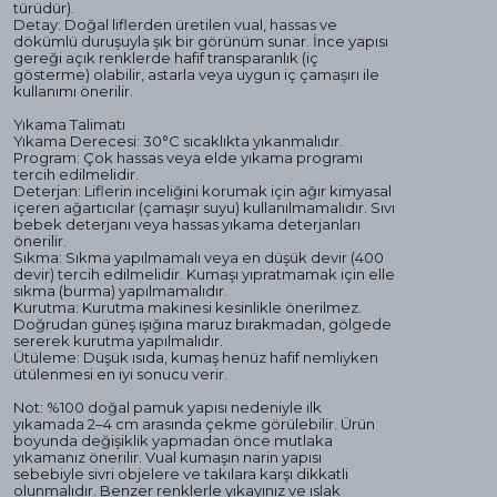
türüdür).
Detay: Doğal liflerden üretilen vual, hassas ve
dökümlü duruşuyla şık bir görünüm sunar. İnce yapısı
gereği açık renklerde hafif transparanlık (iç
gösterme) olabilir, astarla veya uygun iç çamaşırı ile
kullanımı önerilir.
Yıkama Talimatı
Yıkama Derecesi: 30°C sıcaklıkta yıkanmalıdır.
Program: Çok hassas veya elde yıkama programı
tercih edilmelidir.
Deterjan: Liflerin inceliğini korumak için ağır kimyasal
içeren ağartıcılar (çamaşır suyu) kullanılmamalıdır. Sıvı
bebek deterjanı veya hassas yıkama deterjanları
önerilir.
Sıkma: Sıkma yapılmamalı veya en düşük devir (400
devir) tercih edilmelidir. Kumaşı yıpratmamak için elle
sıkma (burma) yapılmamalıdır.
Kurutma: Kurutma makinesi kesinlikle önerilmez.
Doğrudan güneş ışığına maruz bırakmadan, gölgede
sererek kurutma yapılmalıdır.
Ütüleme: Düşük ısıda, kumaş henüz hafif nemliyken
ütülenmesi en iyi sonucu verir.
Not: %100 doğal pamuk yapısı nedeniyle ilk
yıkamada 2–4 cm arasında çekme görülebilir. Ürün
boyunda değişiklik yapmadan önce mutlaka
yıkamanız önerilir. Vual kumaşın narin yapısı
sebebiyle sivri objelere ve takılara karşı dikkatli
olunmalıdır. Benzer renklerle yıkayınız ve ıslak