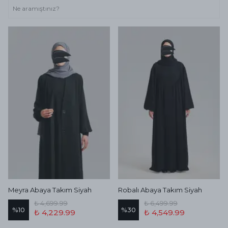
Meyra Abaya Takım Siyah
Robalı Abaya Takım Siyah
₺ 4,699.99
₺ 6,499.99
%
10
%
30
₺ 4,229.99
₺ 4,549.99