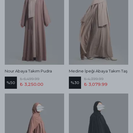
Nour Abaya Takım Pudra
Medine İpeği Abaya Takım Taş
₺ 6,499.99
₺ 4,399.99
%
50
%
30
₺ 3,250.00
₺ 3,079.99