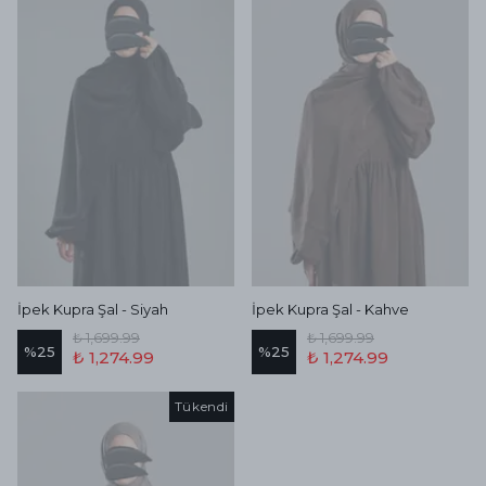
İpek Kupra Şal - Siyah
İpek Kupra Şal - Kahve
₺ 1,699.99
₺ 1,699.99
%
25
%
25
₺ 1,274.99
₺ 1,274.99
Tükendi