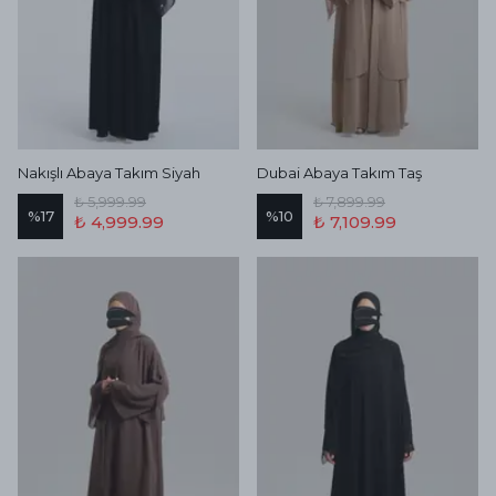
Nakışlı Abaya Takım Siyah
Dubai Abaya Takım Taş
₺ 5,999.99
₺ 7,899.99
%
17
%
10
₺ 4,999.99
₺ 7,109.99