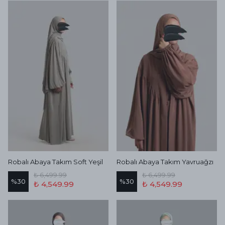
Robalı Abaya Takım Soft Yeşil
Robalı Abaya Takım Yavruağzı
₺ 6,499.99
₺ 6,499.99
%
30
%
30
₺ 4,549.99
₺ 4,549.99