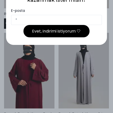
kazanmak ister misin?
E-posta
Boncuk Detaylı Abaya - Siyah
Boncuk Detaylı Abaya - Krem
₺ 4,999.99
₺ 4,999.99
%
25
%
25
₺ 3,749.99
₺ 3,749.99
Evet, indirimi istiyorum 🤍