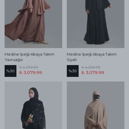
Medine İpeği Abaya Takım
Medine İpeği Abaya Takım
Yavruağzı
Siyah
₺ 4,399.99
₺ 4,399.99
%
30
%
30
₺ 3,079.99
₺ 3,079.99