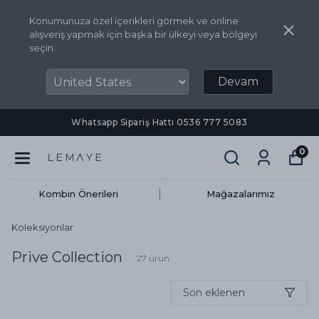
Konumunuza özel içerikleri görmek ve online
alışveriş yapmak için başka bir ülkeyi veya bölgeyi
seçin.
Devam
Whatsapp Sipariş Hattı ‪0536 777 5083‬
0
Kombin Önerileri
Mağazalarımız
Koleksiyonlar
Prive Collection
27
ürün
Son eklenen