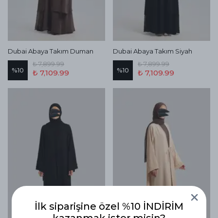
Dubai Abaya Takım Duman
Dubai Abaya Takım Siyah
₺ 7,899.99
₺ 7,899.99
%
10
%
10
₺ 7,109.99
₺ 7,109.99
İlk siparişine özel %10 İNDİRİM