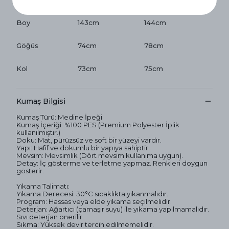
Boy
143cm
144cm
Göğüs
74cm
78cm
Kol
73cm
75cm
Kumaş Bilgisi
Kumaş Türü: Medine İpeği
Kumaş İçeriği: %100 PES (Premium Polyester İplik
kullanılmıştır.)
Doku: Mat, pürüzsüz ve soft bir yüzeyi vardır.
Yapı: Hafif ve dökümlü bir yapıya sahiptir.
Mevsim: Mevsimlik (Dört mevsim kullanıma uygun).
Detay: İç gösterme ve terletme yapmaz. Renkleri doygun
gösterir.
Yıkama Talimatı:
Yıkama Derecesi: 30°C sıcaklıkta yıkanmalıdır.
Program: Hassas veya elde yıkama seçilmelidir.
Deterjan: Ağartıcı (çamaşır suyu) ile yıkama yapılmamalıdır.
Sıvı deterjan önerilir.
Sıkma: Yüksek devir tercih edilmemelidir.