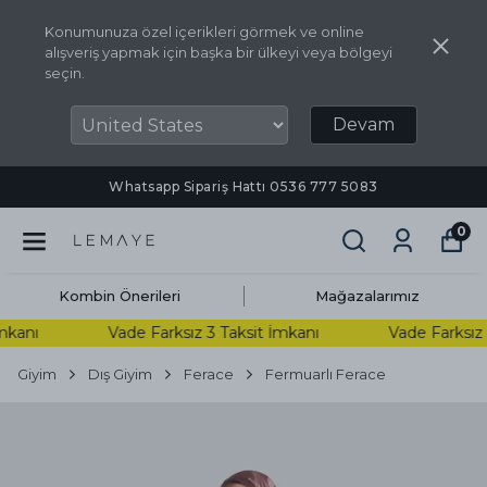
Konumunuza özel içerikleri görmek ve online
alışveriş yapmak için başka bir ülkeyi veya bölgeyi
seçin.
Devam
Whatsapp Sipariş Hattı ‪0536 777 5083‬
0
Kombin Önerileri
Mağazalarımız
kanı
Vade Farksız 3 Taksit İmkanı
Vade Farksız 3
Giyim
Dış Giyim
Ferace
Fermuarlı Ferace