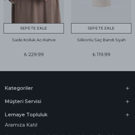
SEPETE EKLE
SEPETE EKLE
Sade Kolluk Acı Kahve
Silikonlu Saç Bandı Siyah
₺ 229.99
₺ 119.99
Kategoriler
Müşteri Servisi
Lemaye Topluluk
Aramıza Katıl