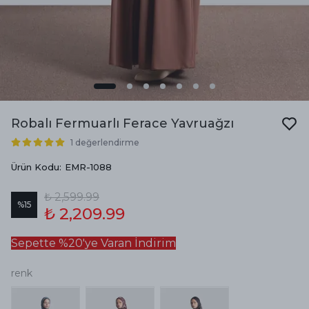
Robalı Fermuarlı Ferace Yavruağzı
1 değerlendirme
Ürün Kodu
:
EMR-1088
₺ 2,599.99
%
15
₺ 2,209.99
Sepette %20'ye Varan İndirim
renk