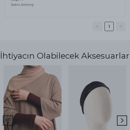
Satın Alınmış
1
İhtiyacın Olabilecek Aksesuarlar