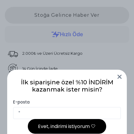
Stoğa Gelince Haber Ver
2.000₺ ve Üzeri Ücretsiz Kargo
14 Gün İçinde İade
İlk siparişine özel %10 İNDİRİM
Vade Farksız 3 Taksit
kazanmak ister misin?
E-posta
Ürün Açıklaması
Beden Ölçüleri
Evet, indirimi istiyorum 🤍
Beden Ölçüleri
1 Beden ( 36-42)
2 Beden (40-46)