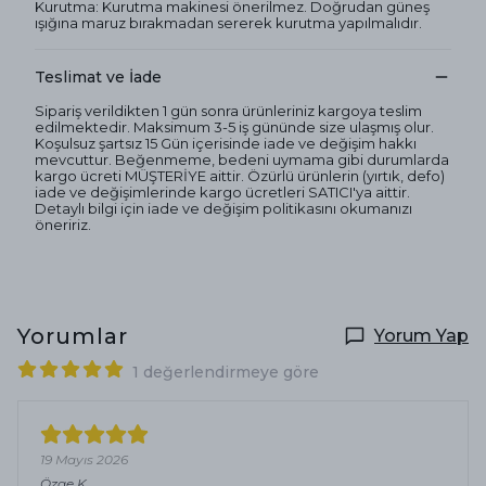
Kurutma: Kurutma makinesi önerilmez. Doğrudan güneş
ışığına maruz bırakmadan sererek kurutma yapılmalıdır.
Teslimat ve İade
Sipariş verildikten 1 gün sonra ürünleriniz kargoya teslim
edilmektedir. Maksimum 3-5 iş gününde size ulaşmış olur.
Koşulsuz şartsız 15 Gün içerisinde iade ve değişim hakkı
mevcuttur. Beğenmeme, bedeni uymama gibi durumlarda
kargo ücreti MÜŞTERİYE aittir. Özürlü ürünlerin (yırtık, defo)
iade ve değişimlerinde kargo ücretleri SATICI'ya aittir.
Detaylı bilgi için iade ve değişim politikasını okumanızı
öneririz.
Yorumlar
Yorum Yap
1 değerlendirmeye göre
19 Mayıs 2026
Özge
K.