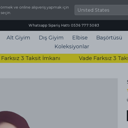
örmek ve online alışveriş yapmak için
 seçin.
2000₺ ve Üzeri Ücretsiz Kargo
Alt Giyim
Dış Giyim
Elbise
Başörtüsü
Koleksiyonlar
ız 3 Taksit İmkanı
Vade Farksız 3 Taksit İ