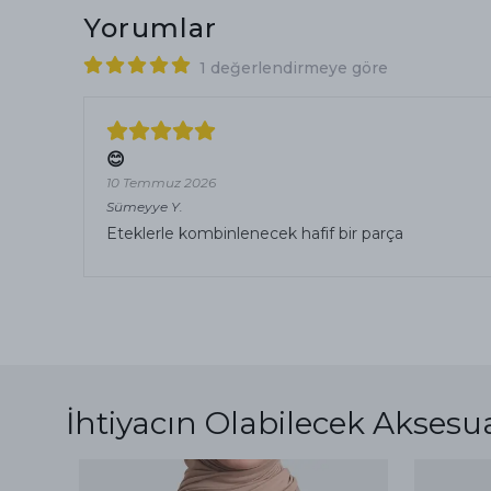
Yorumlar
1 değerlendirmeye göre
😊
10 Temmuz 2026
Sümeyye
Y.
Eteklerle kombinlenecek hafif bir parça
İhtiyacın Olabilecek Aksesu
ükendi