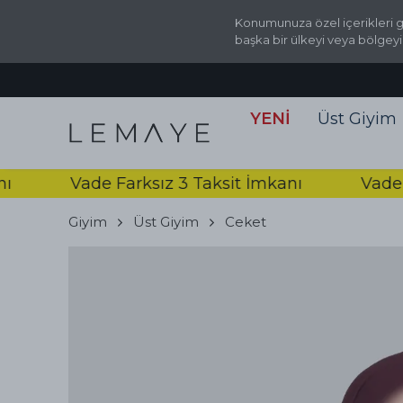
Konumunuza özel içerikleri g
başka bir ülkeyi veya bölgeyi
YENİ
Üst Giyim
Vade Farksız 3 Taksit İmkanı
Vade Farks
Giyim
Üst Giyim
Ceket