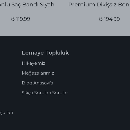
konlu Saç Bandı Siyah
Premium Dikişsiz Bon
₺ 119.99
₺ 194.99
Lemaye Topluluk
Hikayemiz
Mağazalarımız
Blog Anasayfa
Sıkça Sorulan Sorular
ulları