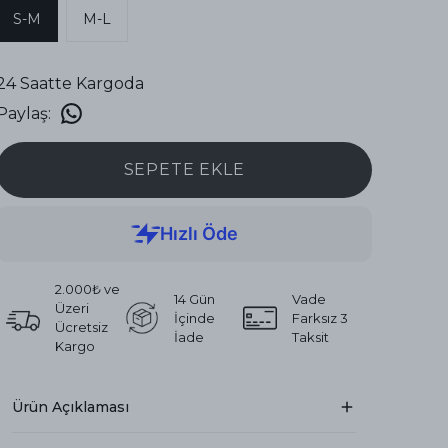
S-M
M-L
24 Saatte Kargoda
Paylaş
:
SEPETE EKLE
2.000₺ ve
14 Gün
Vade
Üzeri
İçinde
Farksız 3
Ücretsiz
İade
Taksit
Kargo
Ürün Açıklaması