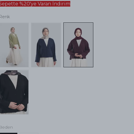
Sepette %20'ye Varan İndirim
Renk
Beden