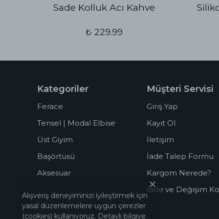
Sade Kolluk Acı Kahve
Sili
₺ 229.99
Kategoriler
Müşteri Servisi
Ferace
Giriş Yap
Tensel | Modal Elbise
Kayıt Ol
Üst Giyim
İletişim
Başörtüsü
İade Talep Formu
Aksesuar
Kargom Nerede?
İade ve Değişim Koş
Alışveriş deneyiminizi iyileştirmek için
yasal düzenlemelere uygun çerezler
(cookies) kullanıyoruz. Detaylı bilgiye