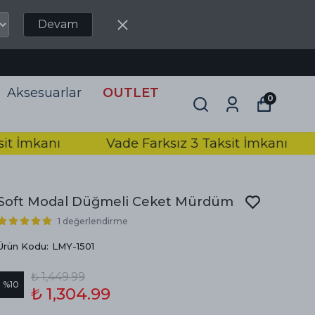
Devam
Aksesuarlar
OUTLET
0
mkanı
Vade Farksız 3 Taksit İmkanı
Va
Soft Modal Düğmeli Ceket Mürdüm
1 değerlendirme
Ürün Kodu
:
LMY-1501
₺ 1,449.99
%
10
₺ 1,304.99