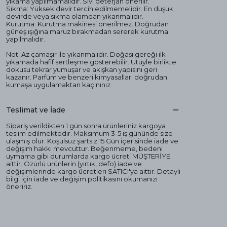
yıkama yapılmamalıdır. Sıvı deterjan önerilir.
Sıkma: Yüksek devir tercih edilmemelidir. En düşük
devirde veya sıkma olamdan yıkanmalıdır.
Kurutma: Kurutma makinesi önerilmez. Doğrudan
güneş ışığına maruz bırakmadan sererek kurutma
yapılmalıdır.
Not: Az çamaşır ile yıkanmalıdır. Doğası gereği ilk
yıkamada hafif sertleşme gösterebilir. Ütüyle birlikte
dokusu tekrar yumuşar ve akışkan yapısını geri
kazanır. Parfüm ve benzeri kimyasalları doğrudan
kumaşa uygulamaktan kaçınınız.
Teslimat ve İade
Sipariş verildikten 1 gün sonra ürünleriniz kargoya
teslim edilmektedir. Maksimum 3-5 iş gününde size
ulaşmış olur. Koşulsuz şartsız 15 Gün içerisinde iade ve
değişim hakkı mevcuttur. Beğenmeme, bedeni
uymama gibi durumlarda kargo ücreti MÜŞTERİYE
aittir. Özürlü ürünlerin (yırtık, defo) iade ve
değişimlerinde kargo ücretleri SATICI'ya aittir. Detaylı
bilgi için iade ve değişim politikasını okumanızı
öneririz.