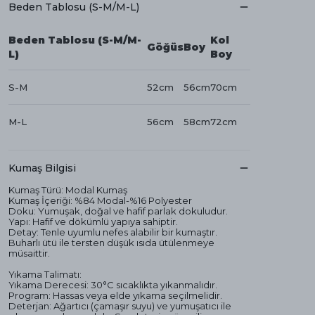
Beden Tablosu (S-M/M-L)
Beden Tablosu (S-M/M-
Kol
Göğüs
Boy
L)
Boy
S-M
52cm
56cm
70cm
M-L
56cm
58cm
72cm
Kumaş Bilgisi
Kumaş Türü: Modal Kumaş
Kumaş İçeriği: %84 Modal-%16 Polyester
Doku: Yumuşak, doğal ve hafif parlak dokuludur.
Yapı: Hafif ve dökümlü yapıya sahiptir.
Detay: Tenle uyumlu nefes alabilir bir kumaştır.
Buharlı ütü ile tersten düşük ısıda ütülenmeye
müsaittir.
Yıkama Talimatı:
Yıkama Derecesi: 30°C sıcaklıkta yıkanmalıdır.
Program: Hassas veya elde yıkama seçilmelidir.
Deterjan: Ağartıcı (çamaşır suyu) ve yumuşatıcı ile