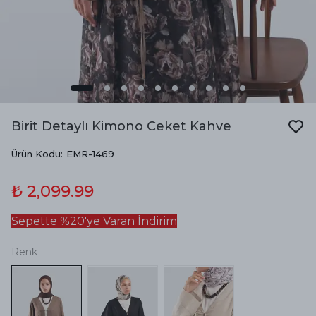
Birit Detaylı Kimono Ceket Kahve
Ürün Kodu
:
EMR-1469
₺ 2,099.99
Sepette %20'ye Varan İndirim
Renk