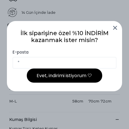
14 Gün İçinde İade
Vade Farksız 3 Taksit
İlk siparişine özel %10 İNDİRİM
kazanmak ister misin?
Ürün Açıklaması
E-posta
Beden Tablosu (S-M/M-L)
Evet, indirimi istiyorum 🤍
Beden Tablosu (S-M/M-L)
Göğüs
Boy
Kol Boy
S-M
54cm
69cm
70cm
M-L
58cm
70cm
72cm
Kumaş Bilgisi
Kumaş Türü: Keten Kumaş