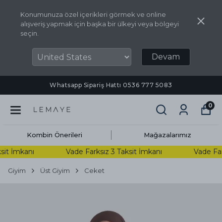
Konumunuza özel içerikleri görmek ve online
alışveriş yapmak için başka bir ülkeyi veya bölgeyi
seçin.
Devam
Whatsapp Sipariş Hattı ‪0536 777 5083‬
0
Kombin Önerileri
Mağazalarımız
t İmkanı
Vade Farksız 3 Taksit İmkanı
Vade Farks
Giyim
Üst Giyim
Ceket