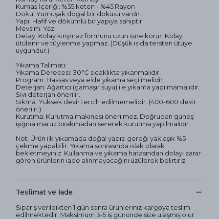
Kumaş İçeriği: %55 keten - %45 Rayon
Doku: Yumuşak doğal bir dokusu vardır.
Yapı: Hafif ve dökümlü bir yapıya sahiptir.
Mevsim: Yaz.
Detay: Kolay kırışmaz formunu uzun süre korur. Kolay
ütülenir ve tüylenme yapmaz. (Düşük ısıda tersten ütüye
uygundur.)
Yıkama Talimatı:
Yıkama Derecesi: 30°C sıcaklıkta yıkanmalıdır.
Program: Hassas veya elde yıkama seçilmelidir.
Deterjan: Ağartıcı (çamaşır suyu) ile yıkama yapılmamalıdır.
Sıvı deterjan önerilir.
Sıkma: Yüksek devir tercih edilmemelidir. (400-600 devir
önerilir.)
Kurutma: Kurutma makinesi önerilmez. Doğrudan güneş
ışığına maruz bırakmadan sererek kurutma yapılmalıdır.
Not: Ürün ilk yıkamada doğal yapısı gereği yaklaşık %5
çekme yapabilir. Yıkama sonrasında ıslak olarak
bekletmeyiniz. Kullanma ve yıkama hatasından dolayı zarar
gören ürünlerin iade alınmayacağını üzülerek belirtiriz.
Teslimat ve İade
Sipariş verildikten 1 gün sonra ürünleriniz kargoya teslim
edilmektedir. Maksimum 3-5 iş gününde size ulaşmış olur.