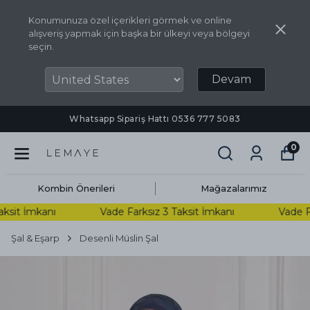
Konumunuza özel içerikleri görmek ve online
alışveriş yapmak için başka bir ülkeyi veya bölgeyi
seçin.
Devam
Whatsapp Sipariş Hattı ‪0536 777 5083‬
0
Kombin Önerileri
Mağazalarımız
sit İmkanı
Vade Farksız 3 Taksit İmkanı
Vade Far
Şal & Eşarp
Desenli Müslin Şal