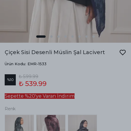
Çiçek Sisi Desenli Müslin Şal Lacivert
Ürün Kodu
:
EMR-1533
₺ 599.99
%
10
₺ 539.99
Sepette %20'ye Varan İndirim
Renk