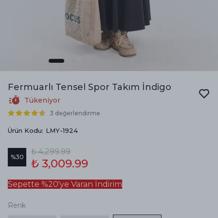
Fermuarlı Tensel Spor Takım İndigo
Tükeniyor
3 değerlendirme
Ürün Kodu
:
LMY-1924
₺ 4,299.99
%
30
₺ 3,009.99
Sepette %20'ye Varan İndirim
Renk