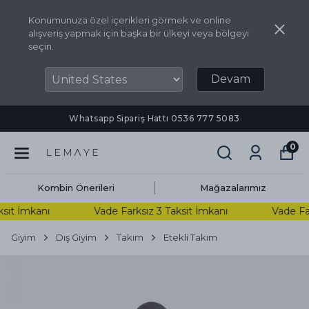
Konumunuza özel içerikleri görmek ve online
alışveriş yapmak için başka bir ülkeyi veya bölgeyi
seçin.
Devam
Whatsapp Sipariş Hattı ‪0536 777 5083‬
0
Kombin Önerileri
Mağazalarımız
it İmkanı
Vade Farksız 3 Taksit İmkanı
Vade Fark
Giyim
Dış Giyim
Takım
Etekli Takım