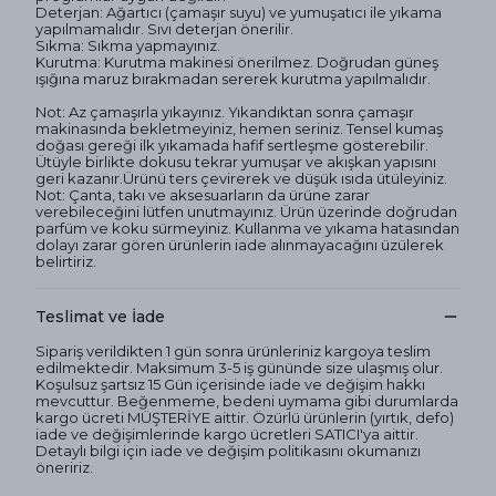
Deterjan: Ağartıcı (çamaşır suyu) ve yumuşatıcı ile yıkama
yapılmamalıdır. Sıvı deterjan önerilir.
Sıkma: Sıkma yapmayınız.
Kurutma: Kurutma makinesi önerilmez. Doğrudan güneş
ışığına maruz bırakmadan sererek kurutma yapılmalıdır.
Not: Az çamaşırla yıkayınız. Yıkandıktan sonra çamaşır
makinasında bekletmeyiniz, hemen seriniz. Tensel kumaş
doğası gereği ilk yıkamada hafif sertleşme gösterebilir.
Ütüyle birlikte dokusu tekrar yumuşar ve akışkan yapısını
geri kazanır.Ürünü ters çevirerek ve düşük ısıda ütüleyiniz.
Not: Çanta, takı ve aksesuarların da ürüne zarar
verebileceğini lütfen unutmayınız. Ürün üzerinde doğrudan
parfüm ve koku sürmeyiniz. Kullanma ve yıkama hatasından
dolayı zarar gören ürünlerin iade alınmayacağını üzülerek
belirtiriz.
Teslimat ve İade
Sipariş verildikten 1 gün sonra ürünleriniz kargoya teslim
edilmektedir. Maksimum 3-5 iş gününde size ulaşmış olur.
Koşulsuz şartsız 15 Gün içerisinde iade ve değişim hakkı
mevcuttur. Beğenmeme, bedeni uymama gibi durumlarda
kargo ücreti MÜŞTERİYE aittir. Özürlü ürünlerin (yırtık, defo)
iade ve değişimlerinde kargo ücretleri SATICI'ya aittir.
Detaylı bilgi için iade ve değişim politikasını okumanızı
öneririz.