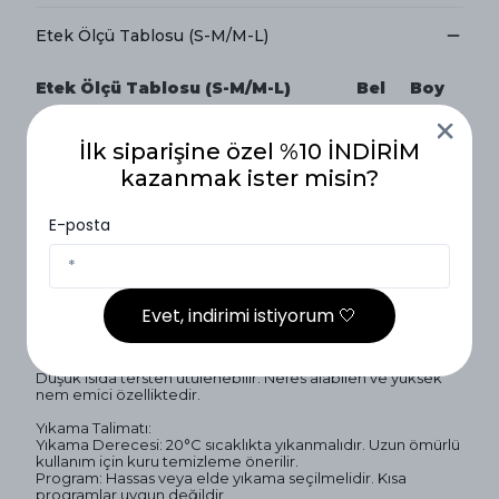
Etek Ölçü Tablosu (S-M/M-L)
Etek Ölçü Tablosu (S-M/M-L)
Bel
Boy
S-M
34cm
95cm
İlk siparişine özel %10 İNDİRİM
kazanmak ister misin?
M-L
37cm
95cm
E-posta
Kumaş Bilgisi
Kumaş Türü: Tensel Kumaş
Kumaş İçeriği: %55 Tensel - %13 Spandex - %33 Pes
Evet, indirimi istiyorum 🤍
Doku: Hafif ve tiril tiril bir dokusu mevcuttur
Yapı: Dökümlü bir yapıya sahiptir.
Detay: Kolay kırışma yapmaz, formunu uzun süre korur.
Düşük ısıda tersten ütülenebilir. Nefes alabilen ve yüksek
nem emici özelliktedir.
Yıkama Talimatı:
Yıkama Derecesi: 20°C sıcaklıkta yıkanmalıdır. Uzun ömürlü
kullanım için kuru temizleme önerilir.
Program: Hassas veya elde yıkama seçilmelidir. Kısa
programlar uygun değildir.