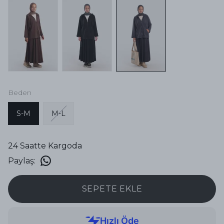
Beden
S-M
M-L
24 Saatte Kargoda
Paylaş
:
SEPETE EKLE