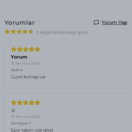
Yorumlar
Yorum Yap
3 değerlendirmeye göre
Yorum
16 Temmuz 2026
ayşe
a.
Güzel kumaşı var
☺️
10 Temmuz 2026
Sümeyye
Y.
Spor takım çok rahat