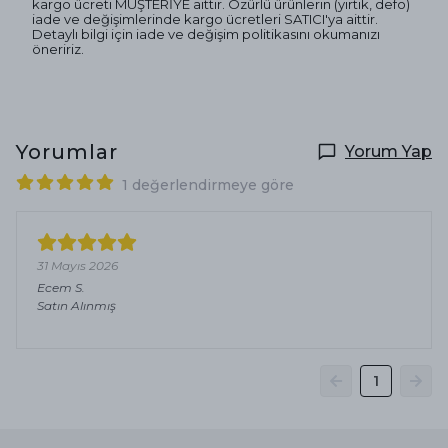
kargo ücreti MÜŞTERİYE aittir. Özürlü ürünlerin (yırtık, defo)
iade ve değişimlerinde kargo ücretleri SATICI'ya aittir.
Detaylı bilgi için iade ve değişim politikasını okumanızı
öneririz.
Yorumlar
Yorum Yap
1 değerlendirmeye göre
31 Mayıs 2026
Ecem
S.
Satın Alınmış
1