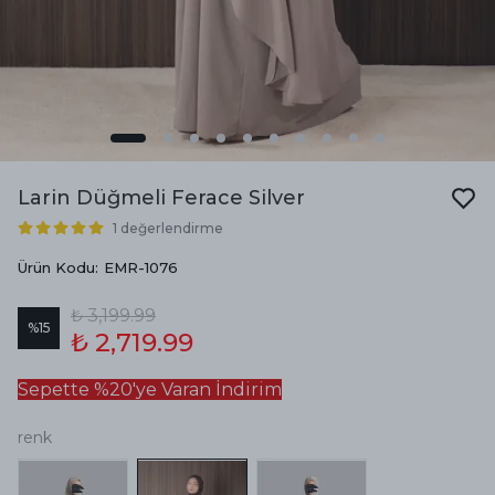
Larin Düğmeli Ferace Silver
1 değerlendirme
Ürün Kodu
:
EMR-1076
₺ 3,199.99
%
15
₺ 2,719.99
Sepette %20'ye Varan İndirim
renk