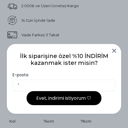
2.000₺ ve Üzeri Ücretsiz Kargo
14 Gün İçinde İade
Vade Farksız 3 Taksit
Ürün Açıklaması
İlk siparişine özel %10 İNDİRİM
kazanmak ister misin?
Beden Ölçüleri
E-posta
Beden Ölçüleri
1 Beden ( 36-42)
2 Beden (40-46)
Boy
144cm
145cm
Evet, indirimi istiyorum 🤍
Göğüs
54cm
58cm
Kol
74cm
76cm