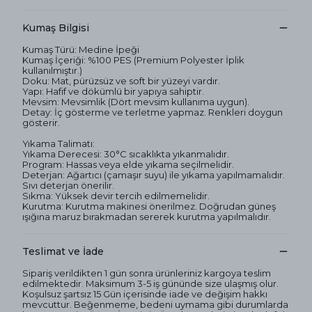
Kumaş Bilgisi
Kumaş Türü: Medine İpeği
Kumaş İçeriği: %100 PES (Premium Polyester İplik
kullanılmıştır.)
Doku: Mat, pürüzsüz ve soft bir yüzeyi vardır.
Yapı: Hafif ve dökümlü bir yapıya sahiptir.
Mevsim: Mevsimlik (Dört mevsim kullanıma uygun).
Detay: İç gösterme ve terletme yapmaz. Renkleri doygun
gösterir.
Yıkama Talimatı:
Yıkama Derecesi: 30°C sıcaklıkta yıkanmalıdır.
Program: Hassas veya elde yıkama seçilmelidir.
Deterjan: Ağartıcı (çamaşır suyu) ile yıkama yapılmamalıdır.
Sıvı deterjan önerilir.
Sıkma: Yüksek devir tercih edilmemelidir.
Kurutma: Kurutma makinesi önerilmez. Doğrudan güneş
ışığına maruz bırakmadan sererek kurutma yapılmalıdır.
Teslimat ve İade
Sipariş verildikten 1 gün sonra ürünleriniz kargoya teslim
edilmektedir. Maksimum 3-5 iş gününde size ulaşmış olur.
Koşulsuz şartsız 15 Gün içerisinde iade ve değişim hakkı
mevcuttur. Beğenmeme, bedeni uymama gibi durumlarda