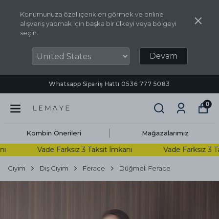
Konumunuza özel içerikleri görmek ve online
alışveriş yapmak için başka bir ülkeyi veya bölgeyi
seçin.
Devam
Whatsapp Sipariş Hattı ‪0536 777 5083‬
0
Kombin Önerileri
Mağazalarımız
Vade Farksız 3 Taksit İmkanı
Vade Farksız 3 Tak
Giyim
Dış Giyim
Ferace
Düğmeli Ferace