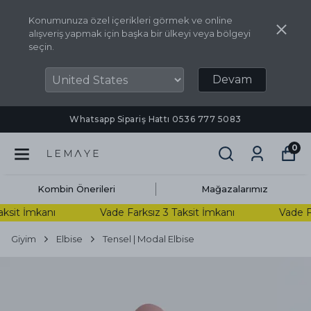
Konumunuza özel içerikleri görmek ve online
alışveriş yapmak için başka bir ülkeyi veya bölgeyi
seçin.
Devam
Whatsapp Sipariş Hattı ‪0536 777 5083‬
0
Kombin Önerileri
Mağazalarımız
ksit İmkanı
Vade Farksız 3 Taksit İmkanı
Vade Far
Giyim
Elbise
Tensel | Modal Elbise