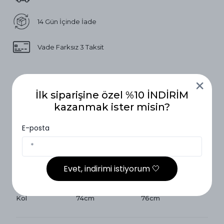
14 Gün İçinde İade
Vade Farksız 3 Taksit
Ürün Açıklaması
İlk siparişine özel %10 İNDİRİM
kazanmak ister misin?
Beden Ölçüleri
E-posta
Beden Ölçüleri
1 Beden ( 36-42)
2 Beden (40-46)
Boy
144cm
145cm
Evet, indirimi istiyorum 🤍
Göğüs
54cm
58cm
Kol
74cm
76cm