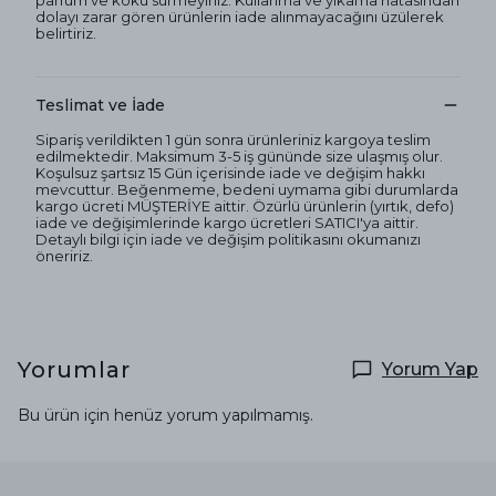
parfüm ve koku sürmeyiniz. Kullanma ve yıkama hatasından
dolayı zarar gören ürünlerin iade alınmayacağını üzülerek
belirtiriz.
Teslimat ve İade
Sipariş verildikten 1 gün sonra ürünleriniz kargoya teslim
edilmektedir. Maksimum 3-5 iş gününde size ulaşmış olur.
Koşulsuz şartsız 15 Gün içerisinde iade ve değişim hakkı
mevcuttur. Beğenmeme, bedeni uymama gibi durumlarda
kargo ücreti MÜŞTERİYE aittir. Özürlü ürünlerin (yırtık, defo)
iade ve değişimlerinde kargo ücretleri SATICI'ya aittir.
Detaylı bilgi için iade ve değişim politikasını okumanızı
öneririz.
Yorumlar
Yorum Yap
Bu ürün için henüz yorum yapılmamış.