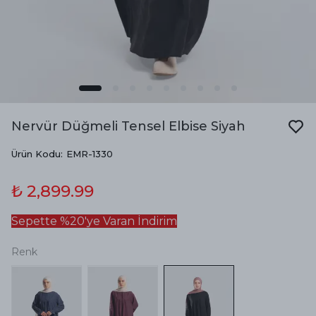
Nervür Düğmeli Tensel Elbise Siyah
Ürün Kodu
:
EMR-1330
₺ 2,899.99
Sepette %20'ye Varan İndirim
Renk