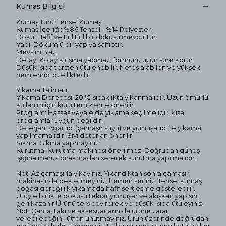
Kumaş Bilgisi
Kumaş Türü: Tensel Kumaş
Kumaş İçeriği: %86 Tensel - %14 Polyester
Doku: Hafif ve tiril tiril bir dokusu mevcuttur
Yapı: Dökümlü bir yapıya sahiptir.
Mevsim: Yaz.
Detay: Kolay kırışma yapmaz, formunu uzun süre korur.
Düşük ısıda tersten ütülenebilir. Nefes alabilen ve yüksek
nem emici özelliktedir.
Yıkama Talimatı:
Yıkama Derecesi: 20°C sıcaklıkta yıkanmalıdır. Uzun ömürlü
kullanım için kuru temizleme önerilir.
Program: Hassas veya elde yıkama seçilmelidir. Kısa
programlar uygun değildir.
Deterjan: Ağartıcı (çamaşır suyu) ve yumuşatıcı ile yıkama
yapılmamalıdır. Sıvı deterjan önerilir.
Sıkma: Sıkma yapmayınız.
Kurutma: Kurutma makinesi önerilmez. Doğrudan güneş
ışığına maruz bırakmadan sererek kurutma yapılmalıdır.
Not: Az çamaşırla yıkayınız. Yıkandıktan sonra çamaşır
makinasında bekletmeyiniz, hemen seriniz. Tensel kumaş
doğası gereği ilk yıkamada hafif sertleşme gösterebilir.
Ütüyle birlikte dokusu tekrar yumuşar ve akışkan yapısını
geri kazanır.Ürünü ters çevirerek ve düşük ısıda ütüleyiniz.
Not: Çanta, takı ve aksesuarların da ürüne zarar
verebileceğini lütfen unutmayınız. Ürün üzerinde doğrudan