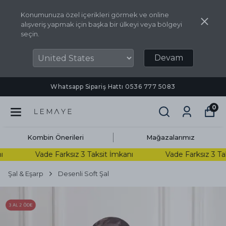
Konumunuza özel içerikleri görmek ve online
alışveriş yapmak için başka bir ülkeyi veya bölgeyi
seçin.
Devam
Whatsapp Sipariş Hattı ‪0536 777 5083‬
0
Kombin Önerileri
Mağazalarımız
Vade Farksız 3 Taksit İmkanı
Vade Farksız 3 Taks
Şal & Eşarp
Desenli Soft Şal