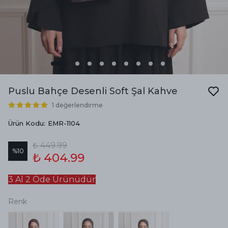
Puslu Bahçe Desenli Soft Şal Kahve
1 değerlendirme
Ürün Kodu
:
EMR-1104
₺ 449.99
%
10
₺ 404.99
3 Al 2 Öde Ürünüdür
Renk