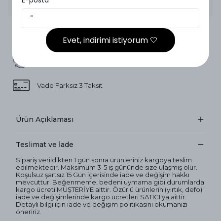
2.000₺ ve Üzeri Ücretsiz Kargo
Evet, indirimi istiyorum 🤍
14 Gün İçinde İade
Vade Farksız 3 Taksit
Ürün Açıklaması
Teslimat ve İade
Sipariş verildikten 1 gün sonra ürünleriniz kargoya teslim
edilmektedir. Maksimum 3-5 iş gününde size ulaşmış olur.
Koşulsuz şartsız 15 Gün içerisinde iade ve değişim hakkı
mevcuttur. Beğenmeme, bedeni uymama gibi durumlarda
kargo ücreti MÜŞTERİYE aittir. Özürlü ürünlerin (yırtık, defo)
iade ve değişimlerinde kargo ücretleri SATICI'ya aittir.
Detaylı bilgi için iade ve değişim politikasını okumanızı
öneririz.