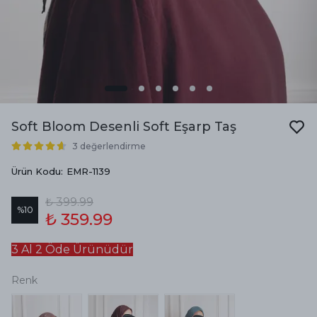
Soft Bloom Desenli Soft Eşarp Taş
3 değerlendirme
Ürün Kodu
:
EMR-1139
₺ 399.99
%
10
₺ 359.99
3 Al 2 Öde Ürünüdür
Renk