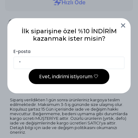
2.000₺ ve Üzeri Ücretsiz Kargo
İlk siparişine özel %10 İNDİRİM
kazanmak ister misin?
14 Gün İçinde İade
E-posta
Vade Farksız 3 Taksit
Ürün Açıklaması
Evet, indirimi istiyorum 🤍
Teslimat ve İade
Sipariş verildikten 1 gün sonra ürünleriniz kargoya teslim
edilmektedir. Maksimum 3-5 iş gününde size ulaşmış olur.
Koşulsuz şartsız 15 Gün içerisinde iade ve değişim hakkı
mevcuttur. Beğenmeme, bedeni uymama gibi durumlarda
kargo ücreti MÜŞTERİYE aittir. Özürlü ürünlerin (yırtık, defo)
iade ve değişimlerinde kargo ücretleri SATICI'ya aittir.
Detaylı bilgi için iade ve değişim politikasını okumanızı
öneririz.