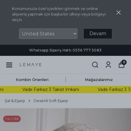
Konumunuza özel içerikleri görmek ve online
alışveriş yapmak için başka bir ülkeyi veya bölgeyi
seçin.
Devam
Whatsapp Sipariş Hattı ‪0536 777 5083‬
0
Kombin Önerileri
Mağazalarımız
ı
Vade Farksız 3 Taksit İmkanı
Vade Farksız 3 Tak
Şal & Eşarp
Desenli Soft Eşarp