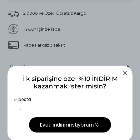
2.000₺ ve Üzeri Ücretsiz Kargo
14 Gün İçinde İade
Vade Farksız 3 Taksit
Ürün Açıklaması
İlk siparişine özel %10 İNDİRİM
Beden Ölçüleri
kazanmak ister misin?
Beden Ölçüleri
1 Beden ( 36-42)
2 Beden (40-46)
E-posta
Boy
144cm
145cm
Evet, indirimi istiyorum 🤍
Göğüs
58cm
62cm
Kol
74cm
76cm