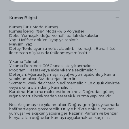
Kumaş Bilgisi
Kumaş Türü: Modal Kumaş
Kumaş İçeriği: %84 Modal-%16 Polyester
Doku: Yumuşak, doğal ve hafif parlak dokuludur.
Yapı: Hafif ve dökümlü yapıya sahiptir.
Mevsim: Yaz
Detay: Tenle uyumlu nefes alabilir bir kumaştır. Buharlı ütü
ile tersten düşük ısıda ütülenmeye müsaittir.
Yıkama Talimatı:
Yıkama Derecesi: 30°C sıcaklıkta yıkanmalıdır.
Program: Hassas veya elde yıkama seçilmelidir.
Deterjan: Ağartıcı (çamaşır suyu) ve yumuşatıcı ile yıkama
yapılmamalıdır. Sıvı deterjan önerilir.
Sıkma: Yüksek devir tercih edilmemelidir. En düşük devirde
veya sıkma olamdan yıkanmalıdır.
Kurutma: Kurutma makinesi önerilmez. Doğrudan güneş
ışığına maruz bırakmadan sererek kurutma yapılmalıdır.
Not: Az çamaşır ile yıkanmalıdır. Doğası gereği ilk yıkamada
hafif sertleşme gösterebilir. Ütüyle birlikte dokusu tekrar
yumuşar ve akışkan yapısını geri kazanır. Parfüm ve benzeri
kimyasalları doğrudan kumaşa uygulamaktan kaçınınız.