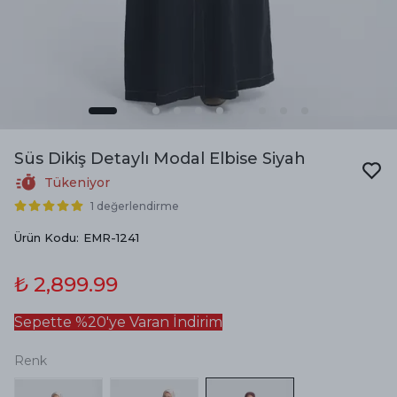
Süs Dikiş Detaylı Modal Elbise Siyah
Tükeniyor
1 değerlendirme
Ürün Kodu
:
EMR-1241
₺ 2,899.99
Sepette %20'ye Varan İndirim
Renk