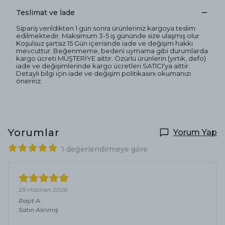
Teslimat ve İade
Sipariş verildikten 1 gün sonra ürünleriniz kargoya teslim
edilmektedir. Maksimum 3-5 iş gününde size ulaşmış olur.
Koşulsuz şartsız 15 Gün içerisinde iade ve değişim hakkı
mevcuttur. Beğenmeme, bedeni uymama gibi durumlarda
kargo ücreti MÜŞTERİYE aittir. Özürlü ürünlerin (yırtık, defo)
iade ve değişimlerinde kargo ücretleri SATICI'ya aittir.
Detaylı bilgi için iade ve değişim politikasını okumanızı
öneririz.
Yorumlar
Yorum Yap
1 değerlendirmeye göre
29 Haziran 2026
Raşit
A.
Satın Alınmış