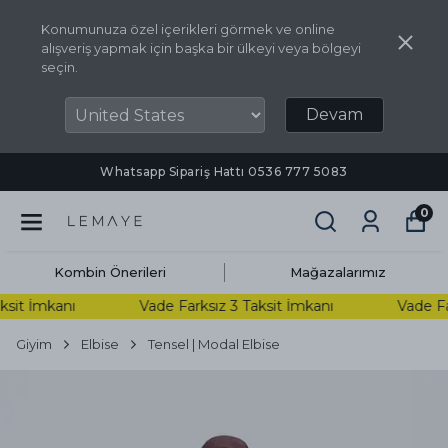
Konumunuza özel içerikleri görmek ve online
alışveriş yapmak için başka bir ülkeyi veya bölgeyi
seçin.
Devam
Whatsapp Sipariş Hattı ‪0536 777 5083‬
0
Kombin Önerileri
Mağazalarımız
sit İmkanı
Vade Farksız 3 Taksit İmkanı
Vade Fark
Giyim
Elbise
Tensel | Modal Elbise