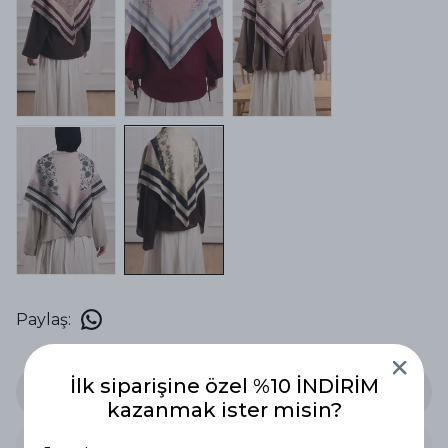
Paylaş
:
İlk siparişine özel %10 İNDİRİM
Stoğa Gelince Haber Ver
kazanmak ister misin?