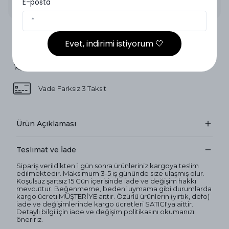
E-posta
2.000₺ ve Üzeri Ücretsiz Kargo
Evet, indirimi istiyorum 🤍
14 Gün İçinde İade
Vade Farksız 3 Taksit
Ürün Açıklaması
Teslimat ve İade
Sipariş verildikten 1 gün sonra ürünleriniz kargoya teslim
edilmektedir. Maksimum 3-5 iş gününde size ulaşmış olur.
Koşulsuz şartsız 15 Gün içerisinde iade ve değişim hakkı
mevcuttur. Beğenmeme, bedeni uymama gibi durumlarda
kargo ücreti MÜŞTERİYE aittir. Özürlü ürünlerin (yırtık, defo)
iade ve değişimlerinde kargo ücretleri SATICI'ya aittir.
Detaylı bilgi için iade ve değişim politikasını okumanızı
öneririz.