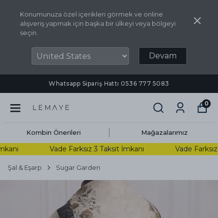
Konumunuza özel içerikleri görmek ve online
alışveriş yapmak için başka bir ülkeyi veya bölgeyi
seçin.
Devam
Whatsapp Sipariş Hattı ‪0536 777 5083‬
0
Kombin Önerileri
Mağazalarımız
kanı
Vade Farksız 3 Taksit İmkanı
Vade Farksız 3
Şal & Eşarp
Sugar Garden