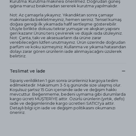
Kurutma: Kurutma makinesi önerilmez. Doğrudan güneş
ışığına maruz bırakmadan sererek kurutma yapılmalıdır.
Not: Az çamaşırla yıkayınız. Yıkandıktan sonra çamaşır
makinasında bekletmeyiniz, hemen seriniz. Tensel kumaş
doğası gereği ilk yıkamada hafif sertleşme gösterebilir.
Ütüyle birlikte dokusu tekrar yumuşar ve akışkan yapısını
geri kazanır.Ürünü ters çevirerek ve düşük ısıda ütüleyiniz.
Not: Çanta, takı ve aksesuarların da ürüne zarar
verebileceğini lütfen unutmayınız. Ürün üzerinde doğrudan
parfüm ve koku sürmeyiniz. Kullanma ve yıkama hatasından
dolayı zarar gören ürünlerin iade alınmayacağını üzülerek
belirtiriz.
Teslimat ve İade
Sipariş verildikten 1 gün sonra ürünleriniz kargoya teslim
edilmektedir. Maksimum 3-5 iş gününde size ulaşmış olur.
Koşulsuz şartsız 15 Gün içerisinde iade ve değişim hakkı
mevcuttur. Beğenmeme, bedeni uymama gibi durumlarda
kargo ücreti MÜŞTERİYE aittir. Özürlü ürünlerin (yırtık, defo)
iade ve değişimlerinde kargo ücretleri SATICI'ya aittir.
Detaylı bilgi için iade ve değişim politikasını okumanızı
öneririz.