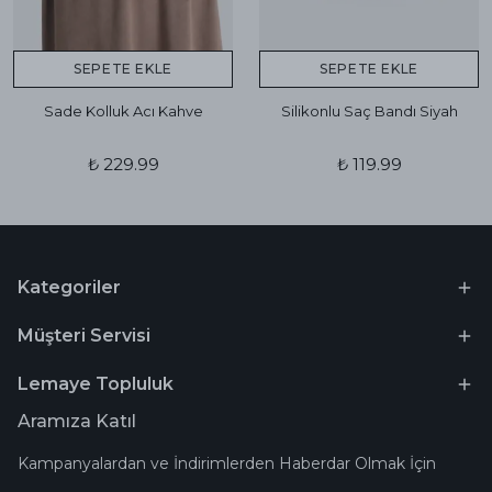
SEPETE EKLE
SEPETE EKLE
Sade Kolluk Acı Kahve
Silikonlu Saç Bandı Siyah
₺ 229.99
₺ 119.99
Kategoriler
Müşteri Servisi
Lemaye Topluluk
Aramıza Katıl
Kampanyalardan ve İndirimlerden Haberdar Olmak İçin