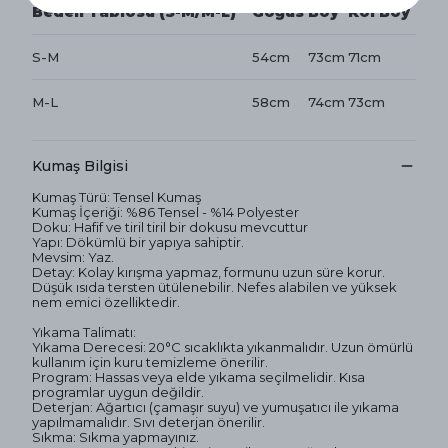
Beden Tablosu (S-M/M-L)
Göğüs
Boy
Kol Boy
S-M
54cm
73cm
71cm
M-L
58cm
74cm
73cm
Kumaş Bilgisi
Kumaş Türü: Tensel Kumaş
Kumaş İçeriği: %86 Tensel - %14 Polyester
Doku: Hafif ve tiril tiril bir dokusu mevcuttur
Yapı: Dökümlü bir yapıya sahiptir.
Mevsim: Yaz.
Detay: Kolay kırışma yapmaz, formunu uzun süre korur.
Düşük ısıda tersten ütülenebilir. Nefes alabilen ve yüksek
nem emici özelliktedir.
Yıkama Talimatı:
Yıkama Derecesi: 20°C sıcaklıkta yıkanmalıdır. Uzun ömürlü
kullanım için kuru temizleme önerilir.
Program: Hassas veya elde yıkama seçilmelidir. Kısa
programlar uygun değildir.
Deterjan: Ağartıcı (çamaşır suyu) ve yumuşatıcı ile yıkama
yapılmamalıdır. Sıvı deterjan önerilir.
Sıkma: Sıkma yapmayınız.