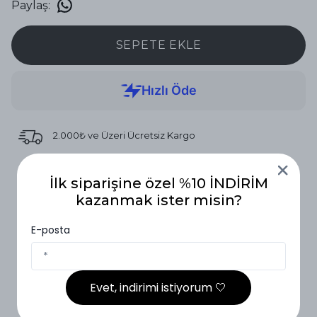
Paylaş
:
SEPETE EKLE
2.000₺ ve Üzeri Ücretsiz Kargo
14 Gün İçinde İade
İlk siparişine özel %10 İNDİRİM
kazanmak ister misin?
Vade Farksız 3 Taksit
E-posta
Ürün Açıklaması
Evet, indirimi istiyorum 🤍
Beden Tablosu (S-M/M-L)