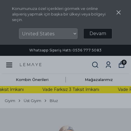
Konumunuza özel içerikleri görmek ve online
alışveriş yapmak için başka bir ülkeyi veya bölgeyi
seçin.
Devam
Whatsapp Sipariş Hattı ‪0536 777 5083‬
0
Kombin Önerileri
Mağazalarımız
sit İmkanı
Vade Farksız 3 Taksit İmkanı
Vade Far
Giyim
Üst Giyim
Bluz