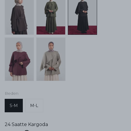
Beden
S-M
M-L
24 Saatte Kargoda