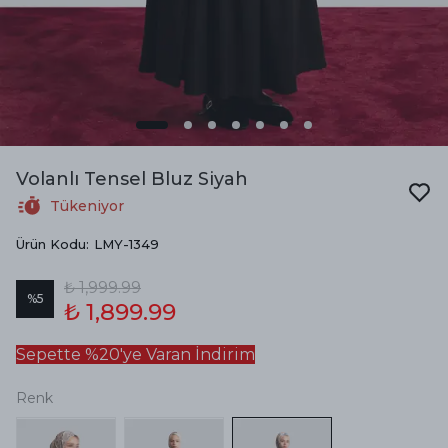
Volanlı Tensel Bluz Siyah
Tükeniyor
Ürün Kodu
:
LMY-1349
₺ 1,999.99
%
5
₺ 1,899.99
Sepette %20'ye Varan İndirim
Renk