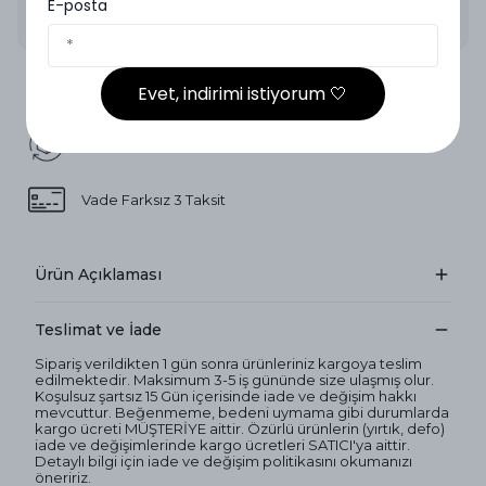
E-posta
2.000₺ ve Üzeri Ücretsiz Kargo
Evet, indirimi istiyorum 🤍
14 Gün İçinde İade
Vade Farksız 3 Taksit
Ürün Açıklaması
Teslimat ve İade
Sipariş verildikten 1 gün sonra ürünleriniz kargoya teslim
edilmektedir. Maksimum 3-5 iş gününde size ulaşmış olur.
Koşulsuz şartsız 15 Gün içerisinde iade ve değişim hakkı
mevcuttur. Beğenmeme, bedeni uymama gibi durumlarda
kargo ücreti MÜŞTERİYE aittir. Özürlü ürünlerin (yırtık, defo)
iade ve değişimlerinde kargo ücretleri SATICI'ya aittir.
Detaylı bilgi için iade ve değişim politikasını okumanızı
öneririz.