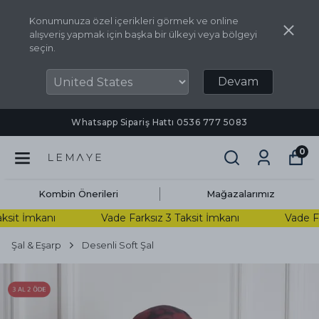
Konumunuza özel içerikleri görmek ve online
alışveriş yapmak için başka bir ülkeyi veya bölgeyi
seçin.
Devam
Whatsapp Sipariş Hattı ‪0536 777 5083‬
0
Kombin Önerileri
Mağazalarımız
sit İmkanı
Vade Farksız 3 Taksit İmkanı
Vade Far
Şal & Eşarp
Desenli Soft Şal