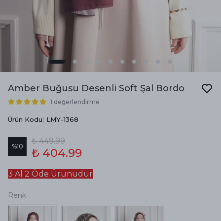
Amber Buğusu Desenli Soft Şal Bordo
1 değerlendirme
Ürün Kodu
:
LMY-1368
₺ 449.99
%
10
₺ 404.99
3 Al 2 Öde Ürünüdür
Renk