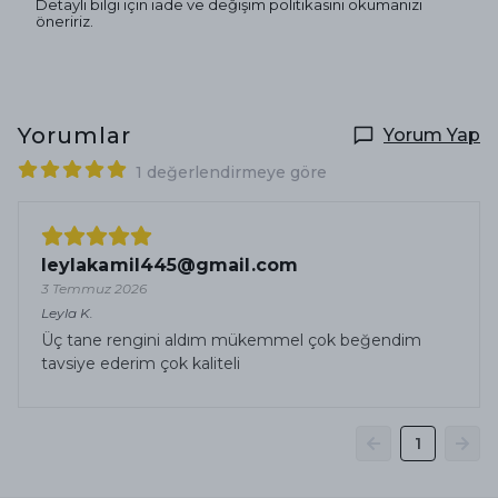
Detaylı bilgi için iade ve değişim politikasını okumanızı
öneririz.
Yorumlar
Yorum Yap
1 değerlendirmeye göre
leylakamil445@gmail.com
3 Temmuz 2026
Leyla
K.
Üç tane rengini aldım mükemmel çok beğendim
tavsiye ederim çok kaliteli
1