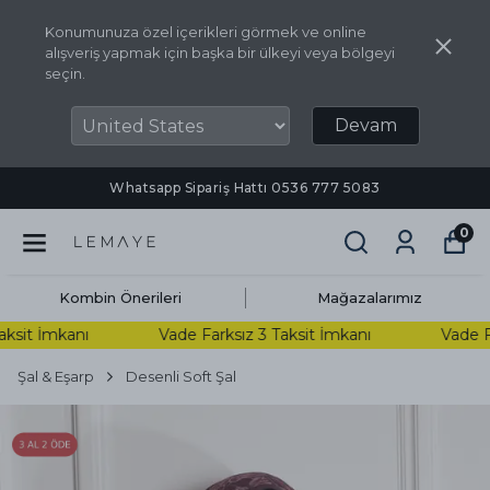
Konumunuza özel içerikleri görmek ve online
alışveriş yapmak için başka bir ülkeyi veya bölgeyi
seçin.
Devam
Whatsapp Sipariş Hattı ‪0536 777 5083‬
0
Kombin Önerileri
Mağazalarımız
sit İmkanı
Vade Farksız 3 Taksit İmkanı
Vade Far
Şal & Eşarp
Desenli Soft Şal