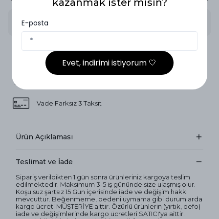
kazanmak ister misin?
E-posta
2.000₺ ve Üzeri Ücretsiz Kargo
Evet, indirimi istiyorum 🤍
14 Gün İçinde İade
Vade Farksız 3 Taksit
Ürün Açıklaması
Teslimat ve İade
Sipariş verildikten 1 gün sonra ürünleriniz kargoya teslim
edilmektedir. Maksimum 3-5 iş gününde size ulaşmış olur.
Koşulsuz şartsız 15 Gün içerisinde iade ve değişim hakkı
mevcuttur. Beğenmeme, bedeni uymama gibi durumlarda
kargo ücreti MÜŞTERİYE aittir. Özürlü ürünlerin (yırtık, defo)
iade ve değişimlerinde kargo ücretleri SATICI'ya aittir.