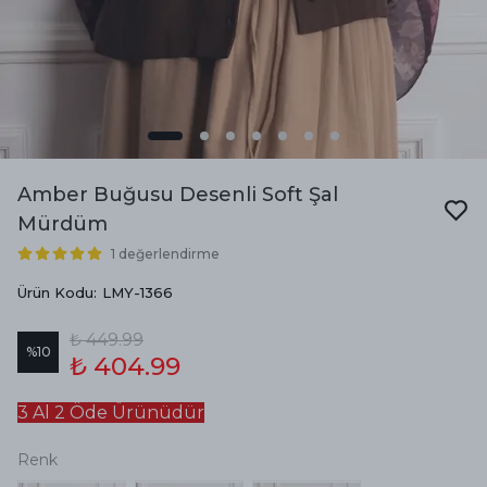
Amber Buğusu Desenli Soft Şal
Mürdüm
1 değerlendirme
Ürün Kodu
:
LMY-1366
₺ 449.99
%
10
₺ 404.99
3 Al 2 Öde Ürünüdür
Renk