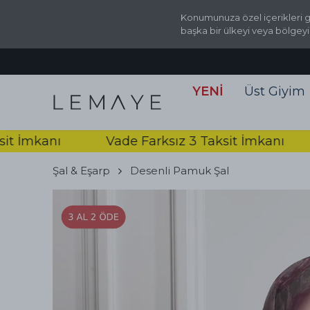
Konumunuza özel içerikleri g
başka bir ülkeyi veya bölgeyi
YENİ
Üst Giyim
mkanı
Vade Farksız 3 Taksit İmkanı
Va
Şal & Eşarp
Desenli Pamuk Şal