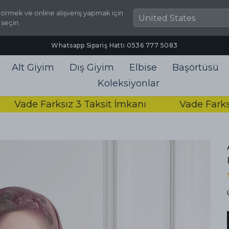
örmek ve online alışveriş yapmak için
 seçin.
2000₺ ve Üzeri Ücretsiz Kargo
Alt Giyim
Dış Giyim
Elbise
Başörtüsü
Koleksiyonlar
de Farksız 3 Taksit İmkanı
Vade Farksız 3 