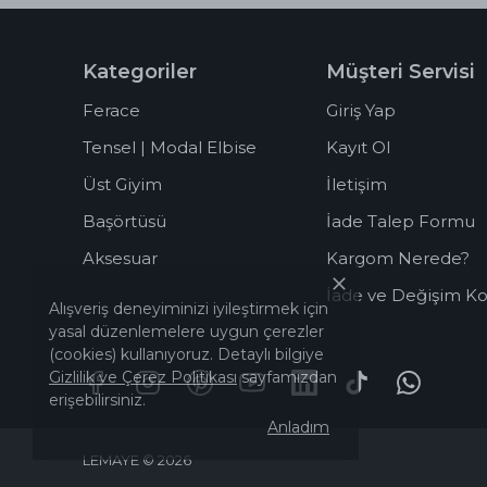
Kategoriler
Müşteri Servisi
Ferace
Giriş Yap
Tensel | Modal Elbise
Kayıt Ol
Üst Giyim
İletişim
Başörtüsü
İade Talep Formu
Aksesuar
Kargom Nerede?
İade ve Değişim Koş
Alışveriş deneyiminizi iyileştirmek için
yasal düzenlemelere uygun çerezler
(cookies) kullanıyoruz. Detaylı bilgiye
Gizlilik ve Çerez Politikası
sayfamızdan
erişebilirsiniz.
Anladım
LEMAYE © 2026