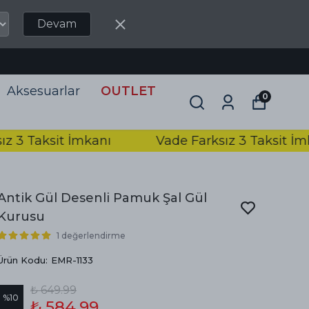
Devam
Aksesuarlar
OUTLET
0
Taksit İmkanı
Vade Farksız 3 Taksit İmkanı
Antik Gül Desenli Pamuk Şal Gül
Kurusu
1 değerlendirme
Ürün Kodu
:
EMR-1133
₺ 649.99
%
10
₺ 584.99