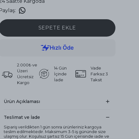
24 Saatte Kargoda
Paylaş
:
SEPETE EKLE
2.000₺ ve
14 Gün
Vade
Üzeri
İçinde
Farksız 3
Ücretsiz
İade
Taksit
Kargo
Ürün Açıklaması
Teslimat ve İade
Sipariş verildikten 1 gün sonra ürünleriniz kargoya
teslim edilmektedir. Maksimum 3-5 iş gününde size
ulaşmış olur. Koşulsuz şartsız 15 Gün içerisinde iade ve