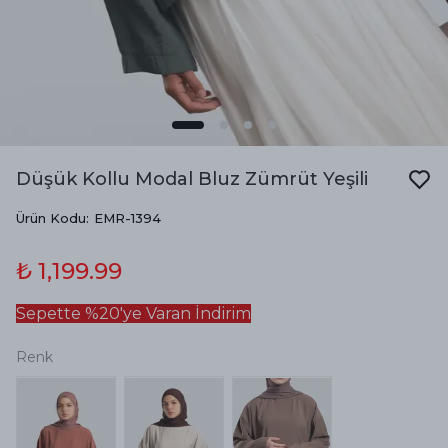
Düşük Kollu Modal Bluz Zümrüt Yeşili
Ürün Kodu
:
EMR-1394
₺ 1,199.99
Sepette %20'ye Varan İndirim
Renk