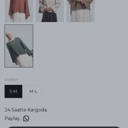
Beden
S-M
M-L
24 Saatte Kargoda
Paylaş
: