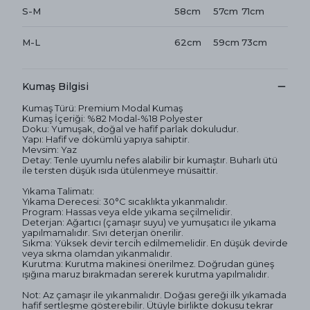
S-M
58cm
57cm
71cm
M-L
62cm
59cm
73cm
Kumaş Bilgisi
Kumaş Türü: Premium Modal Kumaş
Kumaş İçeriği: %82 Modal-%18 Polyester
Doku: Yumuşak, doğal ve hafif parlak dokuludur.
Yapı: Hafif ve dökümlü yapıya sahiptir.
Mevsim: Yaz
Detay: Tenle uyumlu nefes alabilir bir kumaştır. Buharlı ütü
ile tersten düşük ısıda ütülenmeye müsaittir.
Yıkama Talimatı:
Yıkama Derecesi: 30°C sıcaklıkta yıkanmalıdır.
Program: Hassas veya elde yıkama seçilmelidir.
Deterjan: Ağartıcı (çamaşır suyu) ve yumuşatıcı ile yıkama
yapılmamalıdır. Sıvı deterjan önerilir.
Sıkma: Yüksek devir tercih edilmemelidir. En düşük devirde
veya sıkma olamdan yıkanmalıdır.
Kurutma: Kurutma makinesi önerilmez. Doğrudan güneş
ışığına maruz bırakmadan sererek kurutma yapılmalıdır.
Not: Az çamaşır ile yıkanmalıdır. Doğası gereği ilk yıkamada
hafif sertleşme gösterebilir. Ütüyle birlikte dokusu tekrar