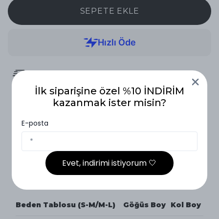
SEPETE EKLE
2.000₺ ve Üzeri Ücretsiz Kargo
İlk siparişine özel %10 İNDİRİM
14 Gün İçinde İade
kazanmak ister misin?
E-posta
Vade Farksız 3 Taksit
Ürün Açıklaması
Evet, indirimi istiyorum 🤍
Beden Tablosu (S-M/M-L)
Beden Tablosu (S-M/M-L)
Göğüs
Boy
Kol Boy