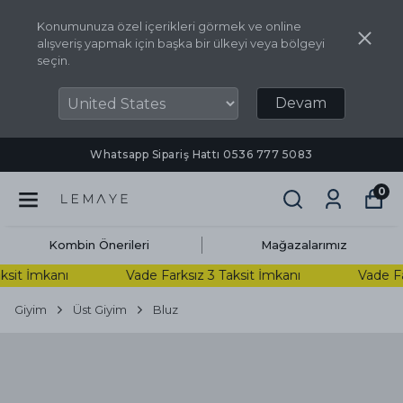
Konumunuza özel içerikleri görmek ve online
alışveriş yapmak için başka bir ülkeyi veya bölgeyi
seçin.
Devam
Whatsapp Sipariş Hattı ‪0536 777 5083‬
0
Kombin Önerileri
Mağazalarımız
sit İmkanı
Vade Farksız 3 Taksit İmkanı
Vade Fark
Giyim
Üst Giyim
Bluz