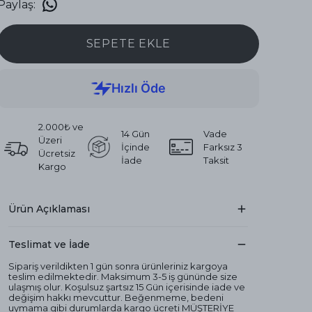
Paylaş
:
SEPETE EKLE
2.000₺ ve
14 Gün
Vade
Üzeri
İçinde
Farksız 3
Ücretsiz
İade
Taksit
Kargo
Ürün Açıklaması
Teslimat ve İade
Sipariş verildikten 1 gün sonra ürünleriniz kargoya
teslim edilmektedir. Maksimum 3-5 iş gününde size
ulaşmış olur. Koşulsuz şartsız 15 Gün içerisinde iade ve
değişim hakkı mevcuttur. Beğenmeme, bedeni
uymama gibi durumlarda kargo ücreti MÜŞTERİYE