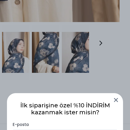
İlk siparişine özel %10 İNDİRİM
kazanmak ister misin?
E-posta