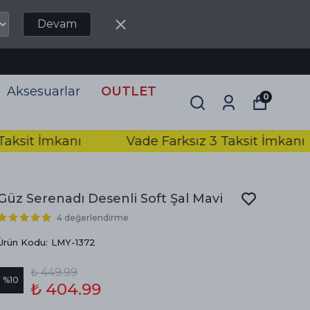
Devam
Aksesuarlar
OUTLET
0
t İmkanı
Vade Farksız 3 Taksit İmkanı
Güz Serenadı Desenli Soft Şal Mavi
4 değerlendirme
Ürün Kodu
:
LMY-1372
₺ 449.99
%
10
₺ 404.99