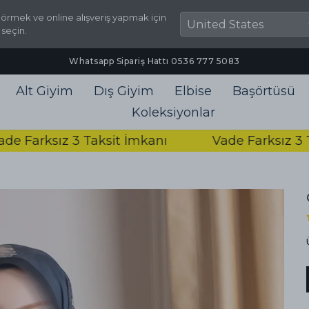
örmek ve online alışveriş yapmak için
 seçin.
2000₺ ve Üzeri Ücretsiz Kargo
Alt Giyim
Dış Giyim
Elbise
Başörtüsü
Koleksiyonlar
rksız 3 Taksit İmkanı
Vade Farksız 3 Taksi