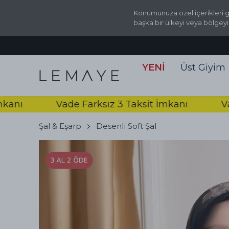
Konumunuza özel içerikleri g
başka bir ülkeyi veya bölgeyi
YENİ
Üst Giyim
Vade Farksız 3 Taksit İmkanı
Vade Fa
Şal & Eşarp
Desenli Soft Şal