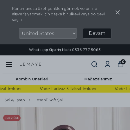
Konumunuza özel içerikleri görmek ve online
alışveriş yapmak için başka bir ülkeyi veya bölgeyi
seçin.
Devam
Whatsapp Sipariş Hattı ‪0536 777 5083‬
0
Kombin Önerileri
Mağazalarımız
it İmkanı
Vade Farksız 3 Taksit İmkanı
Vade Fark
Şal & Eşarp
Desenli Soft Şal