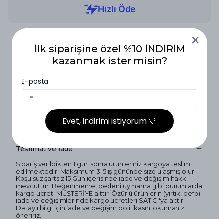
2.000₺ ve Üzeri Ücretsiz Kargo
İlk siparişine özel %10 İNDİRİM
kazanmak ister misin?
14 Gün İçinde İade
E-posta
Vade Farksız 3 Taksit
Evet, indirimi istiyorum 🤍
Ürün Açıklaması
Teslimat ve İade
Sipariş verildikten 1 gün sonra ürünleriniz kargoya teslim
edilmektedir. Maksimum 3-5 iş gününde size ulaşmış olur.
Koşulsuz şartsız 15 Gün içerisinde iade ve değişim hakkı
mevcuttur. Beğenmeme, bedeni uymama gibi durumlarda
kargo ücreti MÜŞTERİYE aittir. Özürlü ürünlerin (yırtık, defo)
iade ve değişimlerinde kargo ücretleri SATICI'ya aittir.
Detaylı bilgi için iade ve değişim politikasını okumanızı
öneririz.