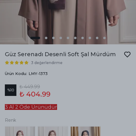
Güz Serenadı Desenli Soft Şal Mürdüm
3 değerlendirme
Ürün Kodu
:
LMY-1373
₺ 449.99
%
10
₺ 404.99
3 Al 2 Öde Ürünüdür
Renk