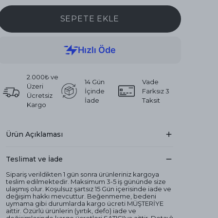
SEPETE EKLE
2.000₺ ve
14 Gün
Vade
Üzeri
İçinde
Farksız 3
Ücretsiz
İade
Taksit
Kargo
Ürün Açıklaması
Teslimat ve İade
Sipariş verildikten 1 gün sonra ürünleriniz kargoya
teslim edilmektedir. Maksimum 3-5 iş gününde size
ulaşmış olur. Koşulsuz şartsız 15 Gün içerisinde iade ve
değişim hakkı mevcuttur. Beğenmeme, bedeni
uymama gibi durumlarda kargo ücreti MÜŞTERİYE
aittir. Özürlü ürünlerin (yırtık, defo) iade ve