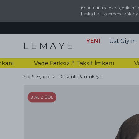
Konumunuza özel içerikleri g
başka bir ülkeyi veya bölgeyi
ariş Hattı ‪0536 777 5083‬
YENİ
Üst Giyim
ı
Vade Farksız 3 Taksit İmkanı
Vade F
Şal & Eşarp
Desenli Pamuk Şal