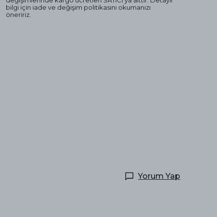
değişimlerinde kargo ücretleri SATICI'ya aittir. Detaylı
bilgi için iade ve değişim politikasını okumanızı
öneririz.
Yorum Yap