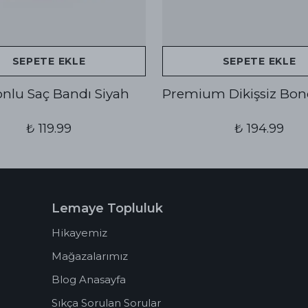
SEPETE EKLE
SEPETE EKLE
konlu Saç Bandı Siyah
Premium Dikişsiz Bon
₺ 119.99
₺ 194.99
Lemaye Topluluk
Hikayemiz
Mağazalarımız
Blog Anasayfa
Sıkça Sorulan Sorular