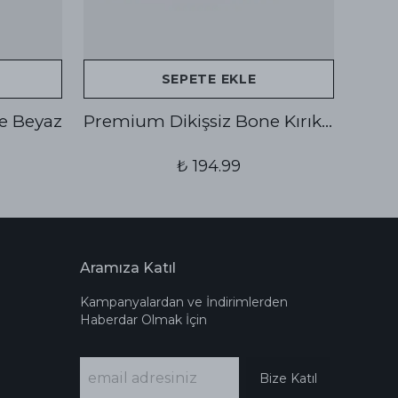
SEPETE EKLE
e Beyaz
Premium Dikişsiz Bone Kırık Beyaz
₺ 194.99
Aramıza Katıl
Kampanyalardan ve İndirimlerden
Haberdar Olmak İçin
Bize Katıl