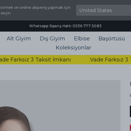
örmek ve online alışveriş yapmak için
 seçin.
Alt Giyim
Dış Giyim
Elbise
Başörtüsü
Koleksiyonlar
arksız 3 Taksit İmkanı
Vade Farksız 3 Taks