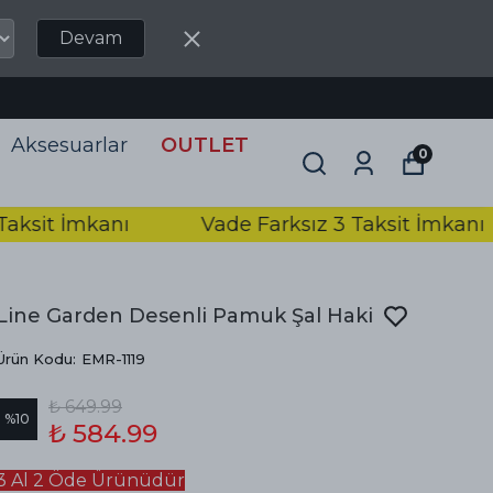
Devam
2000₺ ve
Aksesuarlar
OUTLET
0
it İmkanı
Vade Farksız 3 Taksit İmkanı
Line Garden Desenli Pamuk Şal Haki
Ürün Kodu
:
EMR-1119
₺ 649.99
%
10
₺ 584.99
3 Al 2 Öde Ürünüdür