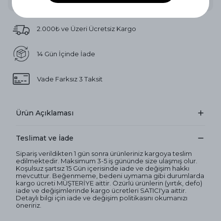
2.000₺ ve Üzeri Ücretsiz Kargo
14 Gün İçinde İade
Vade Farksız 3 Taksit
Ürün Açıklaması
Teslimat ve İade
Sipariş verildikten 1 gün sonra ürünleriniz kargoya teslim
edilmektedir. Maksimum 3-5 iş gününde size ulaşmış olur.
Koşulsuz şartsız 15 Gün içerisinde iade ve değişim hakkı
mevcuttur. Beğenmeme, bedeni uymama gibi durumlarda
kargo ücreti MÜŞTERİYE aittir. Özürlü ürünlerin (yırtık, defo)
iade ve değişimlerinde kargo ücretleri SATICI'ya aittir.
Detaylı bilgi için iade ve değişim politikasını okumanızı
öneririz.