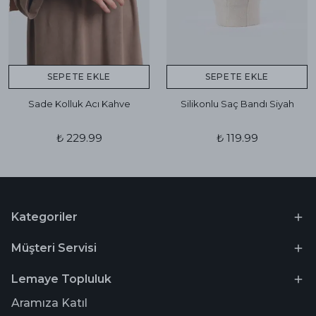
SEPETE EKLE
SEPETE EKLE
Sade Kolluk Acı Kahve
Silikonlu Saç Bandı Siyah
₺ 229.99
₺ 119.99
Kategoriler
Müşteri Servisi
Lemaye Topluluk
Aramıza Katıl