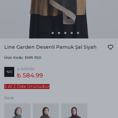
Line Garden Desenli Pamuk Şal Siyah
Ürün Kodu
:
EMR-1120
₺ 649.99
%
10
₺ 584.99
3 Al 2 Öde Ürünüdür
Renk