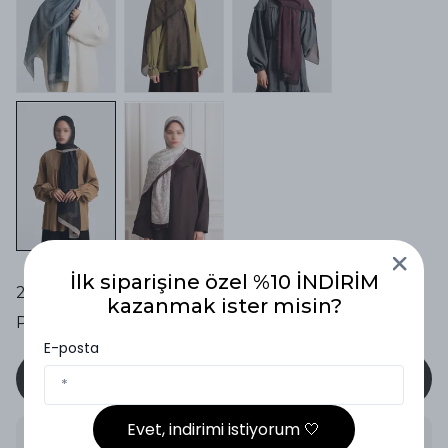
İlk siparişine özel %10 İNDİRİM
24 Saatte Kargoda
kazanmak ister misin?
Paylaş
:
E-posta
SEPETE EKLE
Evet, indirimi istiyorum 🤍