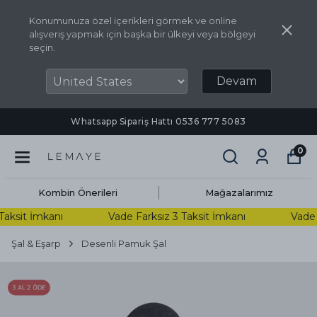
Konumunuza özel içerikleri görmek ve online
alışveriş yapmak için başka bir ülkeyi veya bölgeyi
seçin.
Devam
Whatsapp Sipariş Hattı ‪0536 777 5083‬
0
Kombin Önerileri
Mağazalarımız
aksit İmkanı
Vade Farksız 3 Taksit İmkanı
Vade Fa
Şal & Eşarp
Desenli Pamuk Şal